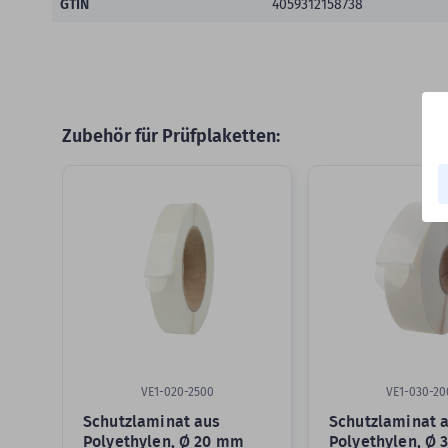
GTIN
4059312158738
Zubehör für Prüfplaketten:
Slider überspringen
VE1-020-2500
VE1-030-20
Schutzlaminat aus
Schutzlaminat 
Polyethylen, Ø 20 mm
Polyethylen, Ø