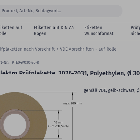
tiketten auf
Etiketten auf DIN A4
Etiketten
Prüf
olle
Bogen
Wunschformat
Sich
üfplaketten nach Vorschrift
VDE Vorschriften - auf Rolle
t-Nr.:
PTE04V030-26-R
lektro Prüfplakette, 2026-2031, Polyethylen, Ø 30
mm
lektro-Prüfplaketten, Polyethylen, Geprüft gemäß VDE, gelb-schwarz, Ø
m, 2026-2031, 1.000 Stk.
Zeitraum:
2026-2031
Klebstoff:
permanent klebend
Anwendung:
Elektrotechnik
VE:
1.000 Plaketten auf Rolle