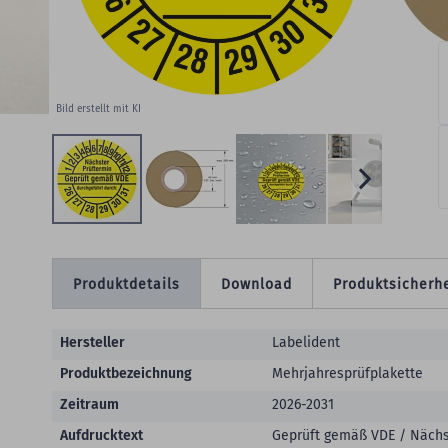
W
Bild erstellt mit KI
Produktdetails
Download
Produktsicherhe
Produktdetails
Hersteller
Labelident
Produktbezeichnung
Mehrjahresprüfplakette
Zeitraum
2026-2031
Aufdrucktext
Geprüft gemäß VDE / Nächst