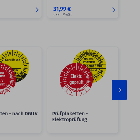
31,99 €
exkl. MwSt.
tten - nach DGUV
Prüfplaketten -
Prüf
Elektroprüfung