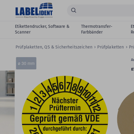
Zum Hauptinhalt springen
Suchen...
Etikettendrucker, Software &
Thermotransfer-
E
Scanner
Farbbänder
R
Prüfplaketten, QS & Sicherheitszeichen
Prüfplaketten
Pr
Zum
Skip
Ar
ø 30 mm
Ende
to
E
der
the
Bildergalerie
beginning
springen
of
E
the
m
images
gallery