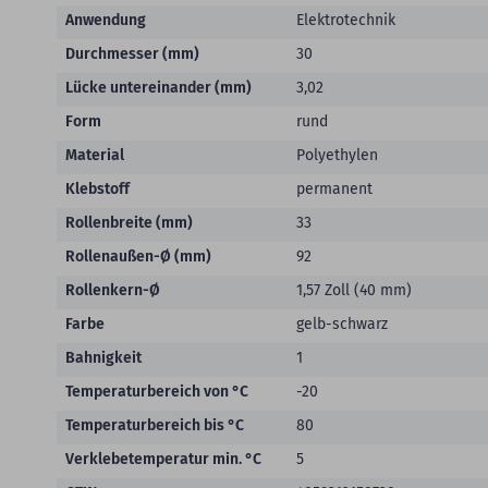
Anwendung
Elektrotechnik
Durchmesser (mm)
30
Lücke untereinander (mm)
3,02
Form
rund
Material
Polyethylen
Klebstoff
permanent
Rollenbreite (mm)
33
Rollenaußen-Ø (mm)
92
Rollenkern-Ø
1,57 Zoll (40 mm)
Farbe
gelb-schwarz
Bahnigkeit
1
Temperaturbereich von °C
-20
Temperaturbereich bis °C
80
Verklebetemperatur min. °C
5