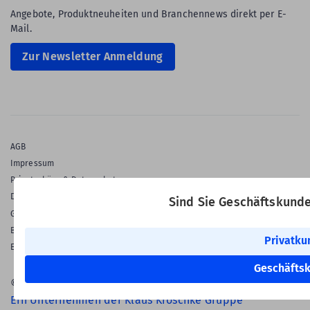
Angebote, Produktneuheiten und Branchennews direkt per E-
Mail.
Zur Newsletter Anmeldung
AGB
Impressum
Privatsphäre & Datenschutz
Datenschutz-Einstellungen
Sind Sie Geschäftskund
Gewährleistung
Barrierefreiheitserklärung
Privatku
English Language
Geschäfts
© 2026 Labelident GmbH
Ein Unternehmen der Klaus Kroschke Gruppe