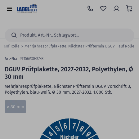
Zum
Hauptinhalt
Alle
springen
Kategorien
Suchen...
 - auf Rolle
Mehrjahresprüfplakette: Nächster Prüftermin DGUV - auf Rolle
Art-Nr.:
PT156V30-27-R
DGUV Prüfplakette, 2027-2032, Polyethylen, Ø
30 mm
Mehrjahresprüfplakette, Nächster Prüftermin DGUV Vorschrift 3,
Polyethylen, blau-weiß, Ø 30 mm, 2027-2032, 1.000 Stk.
Zum
Skip
ø 30 mm
Ende
to
der
the
Bildergalerie
beginning
springen
of
the
images