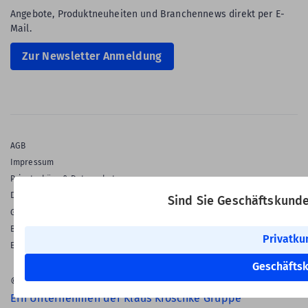
Angebote, Produktneuheiten und Branchennews direkt per E-
Mail.
Zur Newsletter Anmeldung
AGB
Impressum
Privatsphäre & Datenschutz
Datenschutz-Einstellungen
Sind Sie Geschäftskund
Gewährleistung
Barrierefreiheitserklärung
Privatku
English Language
Geschäfts
© 2026 Labelident GmbH
Ein Unternehmen der Klaus Kroschke Gruppe