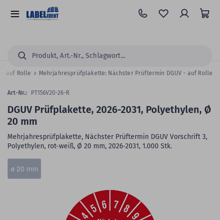
Zum
Hauptinhalt
Alle
springen
Kategorien
Suchen...
 - auf Rolle
Mehrjahresprüfplakette: Nächster Prüftermin DGUV - auf Rolle
Art-Nr.:
PT156V20-26-R
DGUV Prüfplakette, 2026-2031, Polyethylen, Ø
20 mm
Mehrjahresprüfplakette, Nächster Prüftermin DGUV Vorschrift 3,
Polyethylen, rot-weiß, Ø 20 mm, 2026-2031, 1.000 Stk.
Zum
Skip
ø 20 mm
Ende
to
der
the
Bildergalerie
beginning
springen
of
the
images