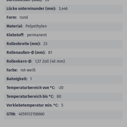
3,446
rund
Polyethylen
permanent
23
81
1,57 Zoll (40 mm)
rot-weiß
1
-20
80
5
4059312158660