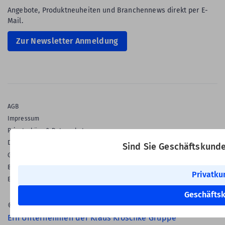
Angebote, Produktneuheiten und Branchennews direkt per E-
Mail.
Zur Newsletter Anmeldung
AGB
Impressum
Privatsphäre & Datenschutz
Datenschutz-Einstellungen
Sind Sie Geschäftskund
Gewährleistung
Barrierefreiheitserklärung
Privatku
English Language
Geschäfts
© 2026 Labelident GmbH
Ein Unternehmen der Klaus Kroschke Gruppe