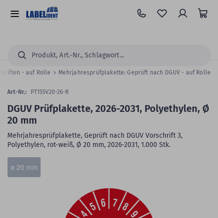
Zum
Hauptinhalt
Alle
springen
Kategorien
Suchen...
hriften - auf Rolle
Mehrjahresprüfplakette: Geprüft nach DGUV - auf Rolle
Art-Nr.:
PT155V20-26-R
DGUV Prüfplakette, 2026-2031, Polyethylen, Ø
20 mm
Mehrjahresprüfplakette, Geprüft nach DGUV Vorschrift 3,
Polyethylen, rot-weiß, Ø 20 mm, 2026-2031, 1.000 Stk.
Zum
Skip
ø 20 mm
Ende
to
der
the
Bildergalerie
beginning
springen
of
the
images