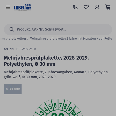
Zum
Hauptinhalt
Alle
springen
Kategorien
Suchen...
hresprüfplaketten
Mehrjahresprüfplakette: 2 Jahre mit Monaten - auf Rolle
Art-Nr.:
PT04V30-28-R
Mehrjahresprüfplakette, 2028-2029,
Polyethylen, Ø 30 mm
Mehrjahresprüfplakette, 2 Jahresangaben, Monate, Polyethylen,
grün-weiß, Ø 30 mm, 2028-2029
Zum
Skip
ø 30 mm
Ende
to
der
the
Bildergalerie
beginning
springen
of
the
images