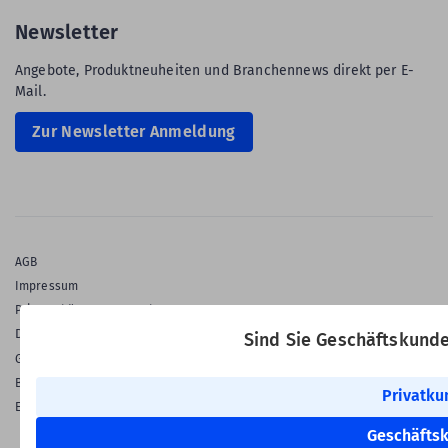
Newsletter
Angebote, Produktneuheiten und Branchennews direkt per E-
Mail.
Zur Newsletter Anmeldung
AGB
Impressum
Privatsphäre & Datenschutz
Datenschutz-Einstellungen
Sind Sie Geschäftskund
Gewährleistung
Barrierefreiheitserklärung
Privatku
English Language
Geschäfts