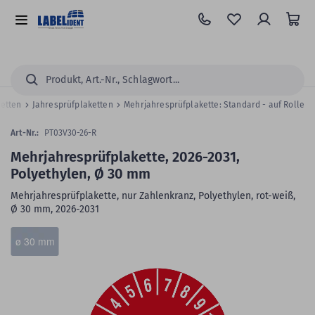
Zum
Hauptinhalt
Alle
springen
Kategorien
Suchen...
ketten
Jahresprüfplaketten
Mehrjahresprüfplakette: Standard - auf Rolle
Art-Nr.:
PT03V30-26-R
Mehrjahresprüfplakette, 2026-2031,
Polyethylen, Ø 30 mm
Mehrjahresprüfplakette, nur Zahlenkranz, Polyethylen, rot-weiß,
Ø 30 mm, 2026-2031
Zum
Skip
ø 30 mm
Ende
to
der
the
Bildergalerie
beginning
springen
of
the
images