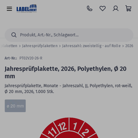
Zum
Hauptinhalt
Alle
springen
Kategorien
Suchen...
fplaketten
Jahresprüfplaketten
Jahreszahl: zweistellig - auf Rolle
2026
Art-Nr.:
PT02V20-26-R
Jahresprüfplakette, 2026, Polyethylen, Ø 20
mm
Jahresprüfplakette, Monate - Jahreszahl, JJ, Polyethylen, rot-weiß,
Ø 20 mm, 2026, 1.000 Stk.
Zum
Skip
ø 20 mm
Ende
to
der
the
Bildergalerie
beginning
springen
of
the
images