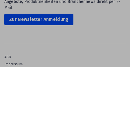
Angebote, Produktneuheiten und Branchennews direkt per E-
Mail.
Zur Newsletter Anmeldung
AGB
Impressum
Privatsphäre & Datenschutz
Datenschutz-Einstellungen
Gewährleistung
Barrierefreiheitserklärung
English Language
© 2026 Labelident GmbH
Ein Unternehmen der Klaus Kroschke Gruppe