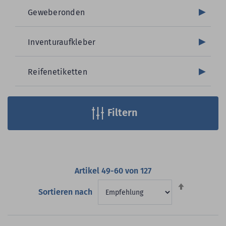
Geweberonden
Inventuraufkleber
Reifenetiketten
Filtern
Artikel
49
-
60
von
127
Absteigend
Sortieren nach
sortieren