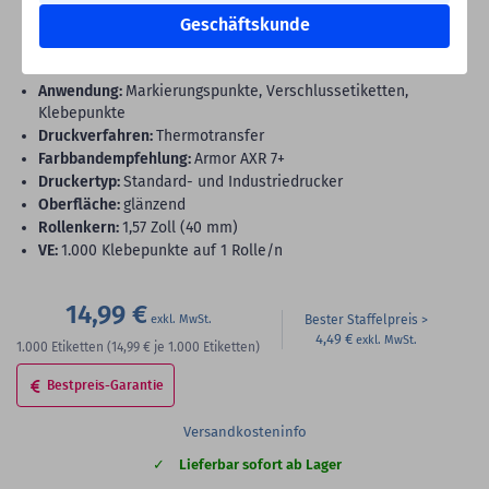
Geschäftskunde
Polyethylen, rot, permanent klebend, Ø 30 mm, 1,57 Zoll (40 mm)
Rollenkern, 1.000 Klebepunkte auf 1 Rolle/n
Anwendung:
Markierungspunkte, Verschlussetiketten,
Klebepunkte
Druckverfahren:
Thermotransfer
Farbbandempfehlung:
Armor AXR 7+
Druckertyp:
Standard- und Industriedrucker
Oberfläche:
glänzend
Rollenkern:
1,57 Zoll (40 mm)
VE:
1.000 Klebepunkte auf 1 Rolle/n
14,99 €
Bester Staffelpreis
4,49 €
1.000
Etiketten
(14,99 €
je 1.000 Etiketten)
Bestpreis-Garantie
Versandkosteninfo
Lieferbar sofort ab Lager