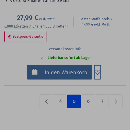
VE:
6.000 Etiketten auf 500 Blatt
27,99 €
Bester Staffelpreis
17,99 €
6.000
Etiketten
(4,67 €
je 1.000 Etiketten)
Bestpreis-Garantie
Versandkosteninfo
Lieferbar sofort ab Lager
Zum Merkzette
In den Warenkorb
4
5
6
7
Previous
Prüfen