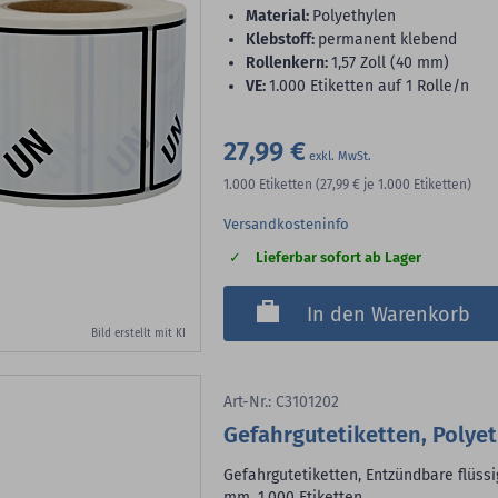
Material:
Polyethylen
Klebstoff:
permanent klebend
Rollenkern:
1,57 Zoll (40 mm)
VE:
1.000 Etiketten auf 1 Rolle/n
27,99 €
1.000
Etiketten
(27,99 €
je 1.000 Etiketten)
Versandkosteninfo
Lieferbar sofort ab Lager
In den Warenkorb
Bild erstellt mit KI
Art-Nr.: C3101202
Gefahrgutetiketten, Polye
Gefahrgutetiketten, Entzündbare flüssig
mm, 1.000 Etiketten