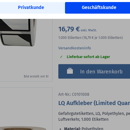
Rollenkern:
1,57 Zoll (40 mm)
Privatkunde
Geschäftskunde
VE:
1.000 Etiketten auf 1 Rolle/n
16,79 €
1.000
Etiketten
(16,79 €
je 1.000 Etiketten)
Versandkosteninfo
Lieferbar sofort ab Lager
In den Warenkorb
Bild erstellt mit KI
Art-Nr.: C0101008
LQ Aufkleber (Limited Quan
Gefahrgutetiketten, LQ, Polyethylen, 
Luftverkehr, 1.000 Etiketten
Material:
Polyethylen