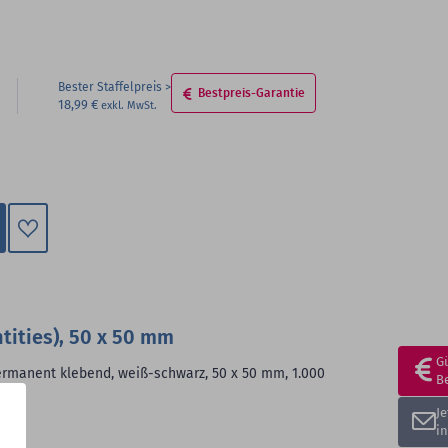
Bester Staffelpreis
Bestpreis-Garantie
18,99 €
Zum
Merkzettel
hinzufügen
tities), 50 x 50 mm
G
permanent klebend, weiß-schwarz, 50 x 50 mm, 1.000
B
J
i