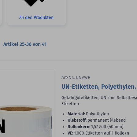
Zu den Produkten
Artikel
25
-
36
von
41
Art-Nr.: UNVWR
UN-Etiketten, Polyethylen
Gefahrgutetiketten, UN zum Selbstbesc
Etiketten
Material:
Polyethylen
Klebstoff:
permanent klebend
Rollenkern:
1,57 Zoll (40 mm)
VE:
1.000 Etiketten auf 1 Rolle/n