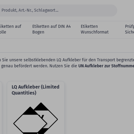
tiketten auf
Etiketten auf DIN A4
Etiketten
Prüf
olle
Bogen
Wunschformat
Sich
zen Sie unsere selbstklebenden LQ Aufkleber für den Transport begre
 genau befördert werden. Nutzen Sie die
UN Aufkleber zur Stoffnumm
LQ Aufkleber (Limited
Quantities)