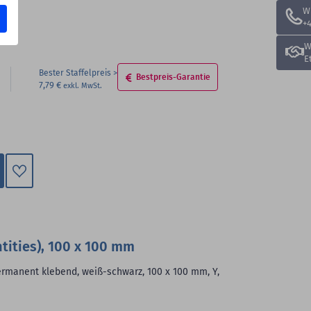
W
+4
W
E
Bester Staffelpreis
Bestpreis-Garantie
7,79 €
Zum
Merkzettel
hinzufügen
tities), 100 x 100 mm
permanent klebend, weiß-schwarz, 100 x 100 mm, Y,