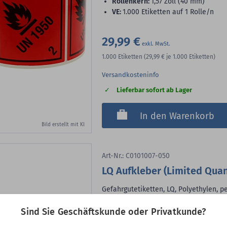
Rollenkern:
1,57 Zoll (40 mm)
VE:
1.000 Etiketten auf 1 Rolle/n
29,99 €
1.000
Etiketten
(29,99 €
je 1.000 Etiketten)
Versandkosteninfo
Lieferbar sofort ab Lager
In den Warenkorb
Bild erstellt mit KI
Art-Nr.: C0101007-050
LQ Aufkleber (Limited Quan
Gefahrgutetiketten, LQ, Polyethylen, 
Etiketten
Sind Sie Geschäftskunde oder Privatkunde?
Material:
Polyethylen
Klebstoff:
permanent klebend