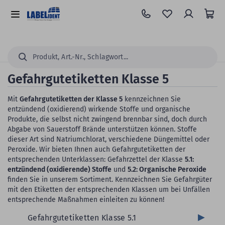
Zum
Hauptinhalt
Alle
springen
Kategorien
Suchen...
Gefahrgutetiketten Klasse 5
Mit
Gefahrgutetiketten der Klasse 5
kennzeichnen Sie
entzündend (oxidierend) wirkende Stoffe und organische
Produkte, die selbst nicht zwingend brennbar sind, doch durch
Abgabe von Sauerstoff Brände unterstützen können. Stoffe
dieser Art sind Natriumchlorat, verschiedene Düngemittel oder
Peroxide. Wir bieten Ihnen auch Gefahrgutetiketten der
entsprechenden Unterklassen: Gefahrzettel der Klasse
5.1:
entzündend (oxidierende) Stoffe
und
5.2: Organische Peroxide
finden Sie in unserem Sortiment. Kennzeichnen Sie Gefahrgüter
mit den Etiketten der entsprechenden Klassen um bei Unfällen
entsprechende Maßnahmen einleiten zu können!
Gefahrgutetiketten Klasse 5.1