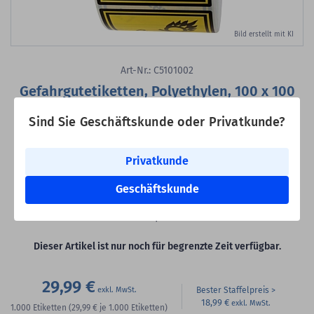
Bild erstellt mit KI
Art-Nr.: C5101002
Gefahrgutetiketten, Polyethylen, 100 x 100
mm
Sind Sie Geschäftskunde oder Privatkunde?
Gefahrgutetiketten, Entzündend wirkende Stoffe, Oxidizer - 5.1,
Polyethylen, gelb-schwarz, 100 x 100 mm, 1.000 Etiketten
Privatkunde
Material:
Polyethylen
Geschäftskunde
Klebstoff:
permanent klebend
Rollenkern:
1,57 Zoll (40 mm)
VE:
1.000 Etiketten auf 1 Rolle/n
Dieser Artikel ist nur noch für begrenzte Zeit verfügbar.
29,99 €
Bester Staffelpreis
18,99 €
1.000
Etiketten
(29,99 €
je 1.000 Etiketten)