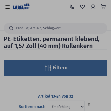
Zum
Hauptinhalt
Alle
springen
Kategorien
Suchen...
PE-Etiketten, permanent klebend,
auf 1,57 Zoll (40 mm) Rollenkern
Filtern
Artikel
13
-
24
von
32
Absteigend
Sortieren nach
sortieren