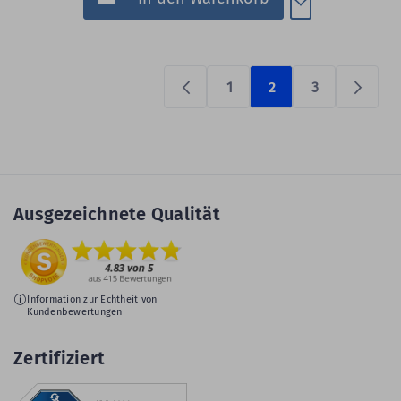
1
2
3
Previous
Prüfen
Ausgezeichnete Qualität
Information zur Echtheit von
Kundenbewertungen
Zertifiziert