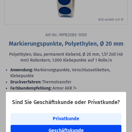
Bild erstellt mit KI
Art-Nr.: MPB20BE-1000
Markierungspunkte, Polyethylen, Ø 20 mm
Polyethylen, blau, permanent klebend, Ø 20 mm, 1,57 Zoll (40
mm) Rollenkern, 1.000 Klebepunkte auf 1 Rolle/n
Anwendung:
Markierungspunkte, Verschlussetiketten,
Klebepunkte
Druckverfahren:
Thermotransfer
Farbbandempfehlung:
Armor AXR 7+
Druckertyp:
Standard- und Industriedrucker
Oberfläche:
glänzend
Sind Sie Geschäftskunde oder Privatkunde?
Rollenkern:
1,57 Zoll (40 mm)
VE:
1.000 Klebepunkte auf 1 Rolle/n
Privatkunde
12,99 €
Geschäftskunde
Bester Staffelpreis