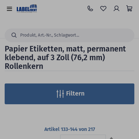
Zum
Hauptinhalt
Alle
springen
Kategorien
Suchen...
Papier Etiketten, matt, permanent
klebend, auf 3 Zoll (76,2 mm)
Rollenkern
Filtern
Artikel
133
-
144
von
217
Absteigend