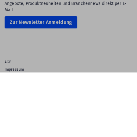
Angebote, Produktneuheiten und Branchennews direkt per E-
Mail.
Zur Newsletter Anmeldung
AGB
Impressum
Privatsphäre & Datenschutz
Datenschutz-Einstellungen
Gewährleistung
Barrierefreiheitserklärung
English Language
© 2026 Labelident GmbH
Ein Unternehmen der Klaus Kroschke Gruppe