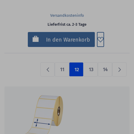
Versandkosteninfo
Lieferfrist ca. 2-3 Tage
Zum Merkzette
In den Warenkorb
11
12
13
14
Previous
Prüfen