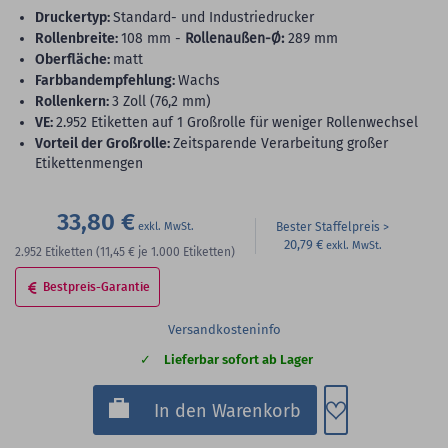
Druckertyp:
Standard- und Industriedrucker
Rollenbreite:
108 mm -
Rollenaußen-Ø:
289 mm
Oberfläche:
matt
Farbbandempfehlung:
Wachs
Rollenkern:
3 Zoll (76,2 mm)
VE:
2.952 Etiketten auf 1 Großrolle für weniger Rollenwechsel
Vorteil der Großrolle:
Zeitsparende Verarbeitung großer
Etikettenmengen
33,80 €
Bester Staffelpreis
20,79 €
2.952
Etiketten
(11,45 €
je 1.000 Etiketten)
Bestpreis-Garantie
Versandkosteninfo
Lieferbar sofort ab Lager
Zum Merkzette
In den Warenkorb