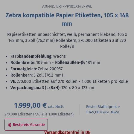
Art-Nr.: ERT-PP105X148-PAL
Zebra kompatible Papier Etiketten, 105 x 148
mm
Papieretiketten unbeschichtet, weiß, permanent klebend, 105 x
148 mm, 3 Zoll (76,2 mm) Rollenkern, 270.000 Etiketten auf 270
Rolle/n
Farbbandempfehlung:
Wachs
Rollenbreite:
109 mm -
Rollenaußen-Ø:
181 mm
Formatgleich:
Zebra 200957
Rollenkern:
3 Zoll (76,2 mm)
VE:
270.000 Etiketten auf 270 Rollen - 1.000 Etiketten pro Rolle
Verpackungsmaß (LxBxH):
120 x 80 x 123 cm
1.999,00 €
Bester Staffelpreis
1.749,00 €
270.000
Etiketten
(7,40 €
je 1.000 Etiketten)
Bestpreis-Garantie
Versandkostenfrei in DE