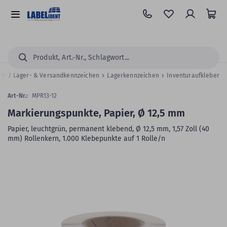
Zum
Hauptinhalt
Alle
springen
Kategorien
Suchen...
kt- / Lager- & Versandkennzeichen
Lagerkennzeichen
Inventuraufkleber
Art-Nr.:
MPR13-12
Markierungspunkte, Papier, Ø 12,5 mm
Papier, leuchtgrün, permanent klebend, Ø 12,5 mm, 1,57 Zoll (40
mm) Rollenkern, 1.000 Klebepunkte auf 1 Rolle/n
Zum
Skip
Ende
to
der
the
Bildergalerie
beginning
springen
of
the
images
gallery