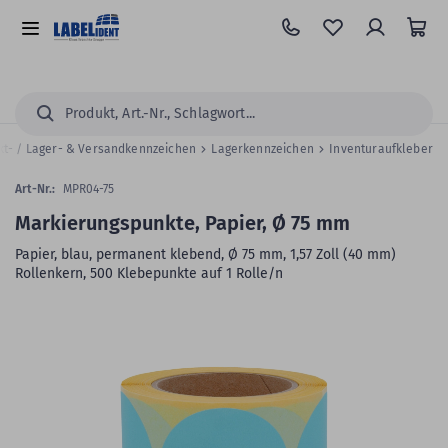
Zum
Hauptinhalt
Alle
springen
Kategorien
Suchen...
kt- / Lager- & Versandkennzeichen
Lagerkennzeichen
Inventuraufkleber
Art-Nr.:
MPR04-75
Markierungspunkte, Papier, Ø 75 mm
Papier, blau, permanent klebend, Ø 75 mm, 1,57 Zoll (40 mm)
Rollenkern, 500 Klebepunkte auf 1 Rolle/n
Zum
Skip
Ende
to
der
the
Bildergalerie
beginning
springen
of
the
images
gallery