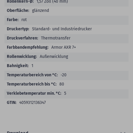
1,57 Zoll (40 mm)
glänzend
rot
Standard- und Industriedrucker
Thermotransfer
Armor AXR 7+
Außenwicklung
1
-20
80
5
4059312136347