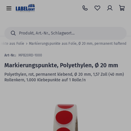
Zum
Hauptinhalt
Alle
springen
Kategorien
Suchen...
unkte aus Folie
Markierungspunkte aus Folie, Ø 20 mm, permanent haftend
Art-Nr.:
MPB20RD-1000
Markierungspunkte, Polyethylen, Ø 20 mm
Polyethylen, rot, permanent klebend, Ø 20 mm, 1,57 Zoll (40 mm)
Rollenkern, 1.000 Klebepunkte auf 1 Rolle/n
Zum
Skip
Ende
to
der
the
Bildergalerie
beginning
springen
of
the
images
gallery