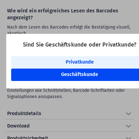
Wie wird ein erfolgreiches Lesen des Barcodes
angezeigt?
Nach dem Lesen des Barcodes erfolgt die Bestätigung visuell,
akustisch.
Sind Sie Geschäftskunde oder Privatkunde?
Wie kann ich meinen Zebra Barcodescanner
einrichten?
Privatkunde
Mit der
Zebra 123Scan-Software
können Sie Ihren
Barcodescanner am PC einrichten. Das Windows-
Geschäftskunde
Dienstprogramm unterstützt eine schnelle und unkomplizierte
Konfiguration und bietet die Möglichkeit, erweiterte
Einstellungen wie Schnittstellen, Barcode-Schriftarten oder
Signaloptionen anzupassen.
Produktdetails
Download
Produktsicherheit