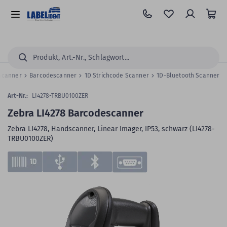
Zum
Hauptinhalt
Alle
springen
Kategorien
Suchen...
 Scanner
Barcodescanner
1D Strichcode Scanner
1D-Bluetooth Scanner
Art-Nr.:
LI4278-TRBU0100ZER
Zebra LI4278 Barcodescanner
Zebra LI4278, Handscanner, Linear Imager, IP53, schwarz (LI4278-
TRBU0100ZER)
Zum
Skip
Ende
to
der
the
Bildergalerie
beginning
springen
of
the
images
gallery