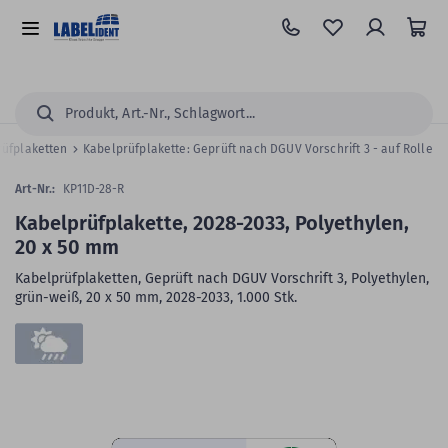
Zum
Hauptinhalt
Alle
springen
Kategorien
Suchen...
rüfplaketten
Kabelprüfplakette: Geprüft nach DGUV Vorschrift 3 - auf Rolle
Art-Nr.:
KP11D-28-R
Kabelprüfplakette, 2028-2033, Polyethylen,
20 x 50 mm
Kabelprüfplaketten, Geprüft nach DGUV Vorschrift 3, Polyethylen,
grün-weiß, 20 x 50 mm, 2028-2033, 1.000 Stk.
Zum
Skip
Ende
to
der
the
Bildergalerie
beginning
springen
of
the
images