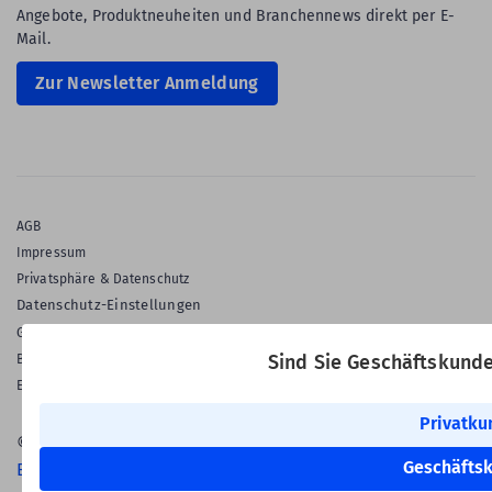
Angebote, Produktneuheiten und Branchennews direkt per E-
Mail.
Zur Newsletter Anmeldung
AGB
Impressum
Privatsphäre & Datenschutz
Datenschutz-Einstellungen
Gewährleistung
Barrierefreiheitserklärung
Sind Sie Geschäftskund
English Language
Privatku
© 2026 Labelident GmbH
Geschäfts
Ein Unternehmen der Klaus Kroschke Gruppe