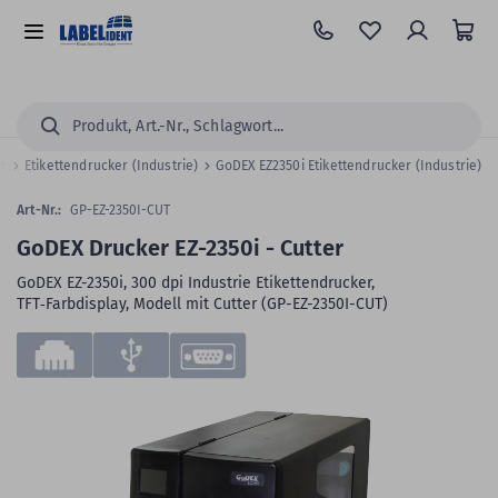
Zum
Hauptinhalt
Alle
springen
Kategorien
Suchen...
er
Etikettendrucker (Industrie)
GoDEX EZ2350i Etikettendrucker (Industrie)
Art-Nr.:
GP-EZ-2350I-CUT
GoDEX Drucker EZ-2350i - Cutter
GoDEX EZ-2350i, 300 dpi Industrie Etikettendrucker,
TFT‑Farbdisplay, Modell mit Cutter (GP-EZ-2350I-CUT)
Zum
Skip
Ende
to
der
the
Bildergalerie
beginning
springen
of
the
images
gallery