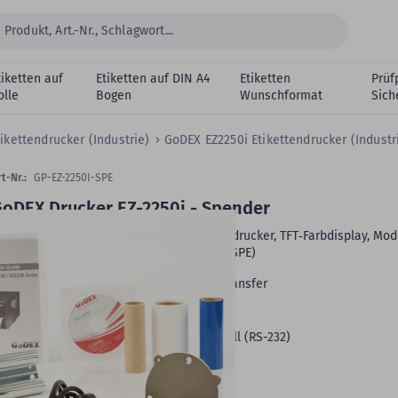
tiketten auf
Etiketten auf DIN A4
Etiketten
Prüf
olle
Bogen
Wunschformat
Sich
tikettendrucker (Industrie)
GoDEX EZ2250i Etikettendrucker (Industr
t-Nr.:
GP-EZ-2250I-SPE
oDEX Drucker EZ-2250i - Spender
oDEX EZ-2250i, 203 dpi Industrie Etikettendrucker, TFT‑Farbdisplay, Mod
it Spender, Lineraufwickler (GP-EZ-2250i-SPE)
Druckverfahren:
Thermodirekt, Thermotransfer
max. Druckbreite:
104 mm
Druckgeschwindigkeit max.:
177 mm/s
Schnittstellen:
LAN, USB, USB-Host, seriell (RS-232)
eitere Produktdetails