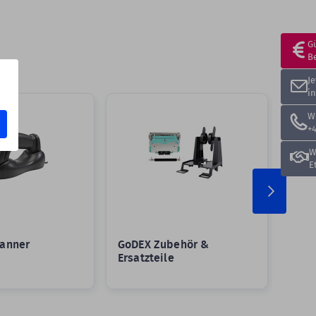
G
B
J
i
W
+4
W
E
anner
GoDEX Zubehör &
Groß
Ersatzteile