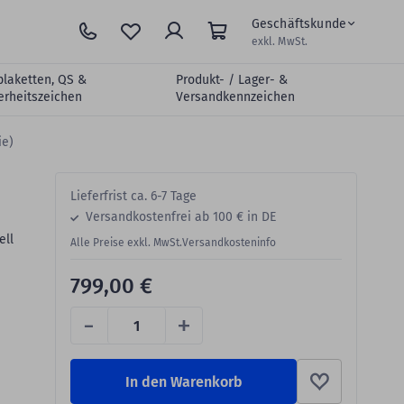
Geschäftskunde
exkl. MwSt.
plaketten, QS &
Produkt- / Lager- &
erheitszeichen
Versandkennzeichen
ie)
Lieferfrist ca. 6-7 Tage
Versandkostenfrei ab 100 € in DE
ell
Alle Preise exkl. MwSt.
Versandkosteninfo
799,00 €
-
+
In den Warenkorb