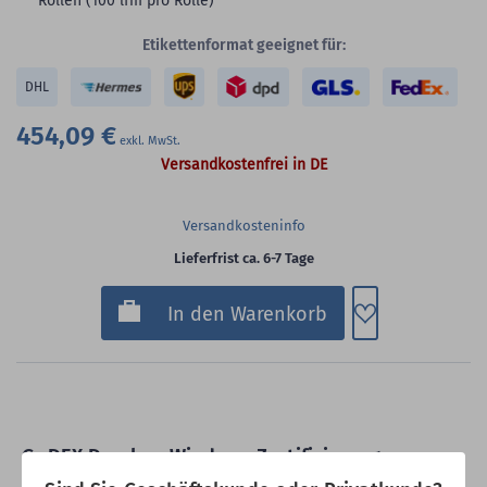
Rollen (100 lfm pro Rolle)
Etikettenformat geeignet für:
DHL
454,09 €
Versandkostenfrei in DE
Versandkosteninfo
Lieferfrist ca. 6-7 Tage
Zum Merkzette
In den Warenkorb
GoDEX Drucker: Windows Zertifizierung