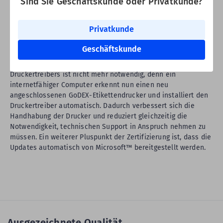
Mit Fokus auf Kompatibilität und Benutzerfreundlichkeit hat
Sind Sie Geschäftskunde oder Privatkunde?
GoDEX einen weiteren wichtigen Entwicklungsschritt bei
seinen Etikettendruckern gemacht.
Alle GoDEX
Privatkunde
Etikettendrucker sind Windows zertifiziert!
Diese
Produktentwicklung ermöglicht eine noch
einfachere und
Geschäftskunde
zuverlässigere Bedienbarkeit
der GoDEX Desktop- und
Industriedrucker. Die manuelle Installation des
Druckertreibers ist nicht mehr notwendig, denn ein
internetfähiger Computer erkennt nun einen neu
angeschlossenen GoDEX-Etikettendrucker und installiert den
Druckertreiber automatisch. Dadurch verbessert sich die
Handhabung der Drucker und reduziert gleichzeitig die
Notwendigkeit, technischen Support in Anspruch nehmen zu
müssen. Ein weiterer Pluspunkt der Zertifizierung ist, dass die
Updates automatisch von Microsoft™ bereitgestellt werden.
Ausgezeichnete Qualität