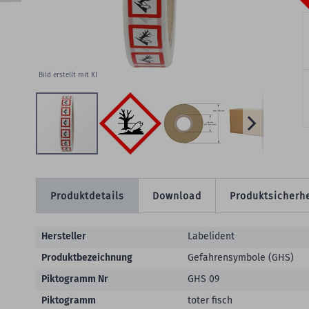
Bild erstellt mit KI
Produktdetails
Download
Produktsicherhe
Produktdetails
Hersteller
Labelident
Produktbezeichnung
Gefahrensymbole (GHS)
Piktogramm Nr
GHS 09
Piktogramm
toter fisch