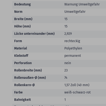
Bedeutung
Warnung Umweltgefahr
Norm
Umweltgefahr
Breite (mm)
15
Höhe (mm)
15
Lücke untereinander (mm)
2,929
Form
rechteckig
Material
Polyethylen
Klebstoff
permanent
Perforation
nein
Rollenbreite (mm)
23
Rollenaußen-Ø (mm)
74
Rollenkern-Ø
1,57 Zoll (40 mm)
Farbe
weiß-schwarz-rot
Bahnigkeit
1