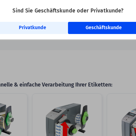
Sind Sie Geschäftskunde oder Privatkunde?
0 mm optimiert. In der Übergangszeit kann dieser Artikel mit einem 76
werden. Die Funktionalität bleibt unverändert.
Privatkunde
Geschäftskunde
elle & einfache Verarbeitung Ihrer Etiketten: