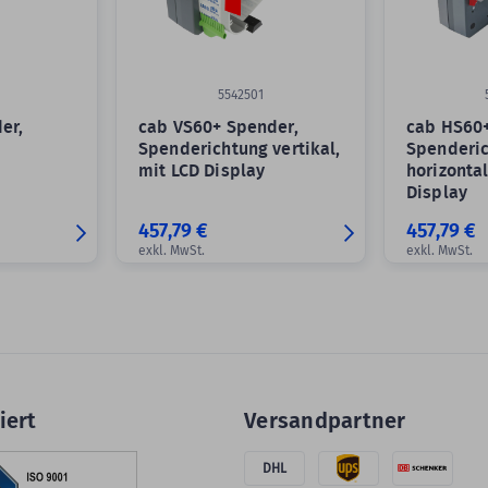
5542501
er,
cab VS60+ Spender,
cab HS60+
g
Spenderichtung vertikal,
Spenderi
mit LCD Display
horizontal
Display
457,79 €
457,79 €
exkl. MwSt.
exkl. MwSt.
iert
Versandpartner
DHL