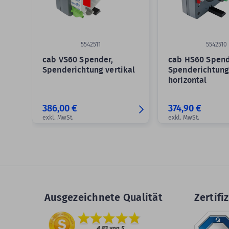
5542511
5542510
cab VS60 Spender,
cab HS60 Spend
Spenderichtung vertikal
Spenderichtun
horizontal
386,00 €
374,90 €
exkl. MwSt.
exkl. MwSt.
Ausgezeichnete Qualität
Zertifiz