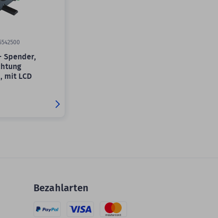
5542500
 Spender,
chtung
, mit LCD
Bezahlarten