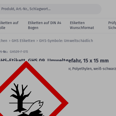
tiketten auf
Etiketten auf DIN A4
Etiketten
Prüf
olle
Bogen
Wunschformat
Sich
ichen
GHS Etiketten
GHS-Symbole: Umweltschädlich
t-Nr.:
GHS09-F-015
HS-Etikett, GHS 09, Umweltgefahr, 15 x 15 mm
HS-Etikett, GHS 09, Warnung Umweltgefahr, Polyethylen, weiß-schwarz
5 x 15 mm, 1.000 Etiketten
Material:
Polyethylen
Klebstoff:
permanent klebend
Rollenkern:
1,57 Zoll (40 mm)
VE:
1.000 Etiketten auf 1 Rolle/n
eitere Produktdetails