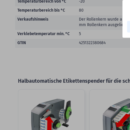
Temperaturbereich von °C
-20
Temperaturbereich bis °C
80
Verkaufshinweis
Der Rollenkern wurde auf 4
mm Rollenkern ausgeliefert 
Verklebetemperatur min. °C
5
GTIN
4251322380684
Halbautomatische Etikettenspender für die schn
Slider überspringen