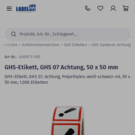
Zum
Hauptinhalt
Alle
springen
Kategorien
Suchen...
ennzeichen
Gefahrenkennzeichen
GHS Etiketten
GHS-Symbole: Achtung
Art-Nr.:
GHS07-F-050
GHS-Etikett, GHS 07 Achtung, 50 x 50 mm
GHS-Etikett, GHS 07, Achtung, Polyethylen, weiß-schwarz-rot, 50 x
50 mm, 1.000 Etiketten
Zum
Skip
Ende
to
der
the
Bildergalerie
beginning
springen
of
the
images
gallery