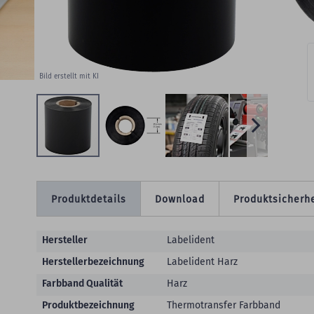
W
Bild erstellt mit KI
Produktdetails
Download
Produktsicherhe
Produktdetails
Hersteller
Labelident
Herstellerbezeichnung
Labelident Harz
Farbband Qualität
Harz
Produktbezeichnung
Thermotransfer Farbband