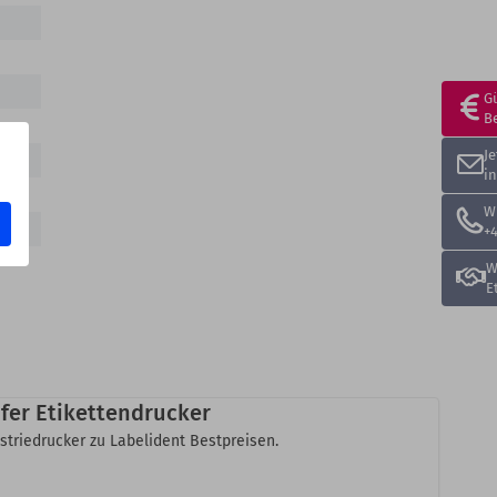
G
B
J
i
W
+4
W
E
fer Etikettendrucker
striedrucker zu Labelident Bestpreisen.