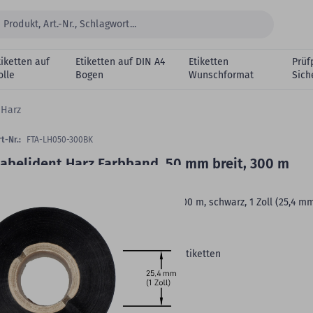
tiketten auf
Etiketten auf DIN A4
Etiketten
Prüf
olle
Bogen
Wunschformat
Sich
 Harz
t-Nr.:
FTA-LH050-300BK
abelident Harz Farbband, 50 mm breit, 300 m
ollenlänge
hermotransfer Farbband, Harz, 50 mm x 300 m, schwarz, 1 Zoll (25,4 m
ollenkern, Außenwicklung, 1 Rolle(n)
Hersteller:
Labelident
Beständigkeit:
kratzfest auf allen Folienetiketten
Rollenkern:
1 Zoll (25,4 mm)
Farbband Wicklung:
Außenwicklung
VE:
1 Rolle(n) mit 300 m Rollenlänge