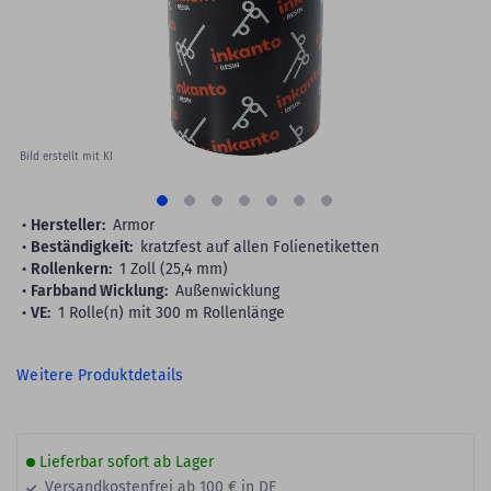
gallery
Bild erstellt mit KI
Hersteller:
Armor
Beständigkeit:
kratzfest auf allen Folienetiketten
Rollenkern:
1 Zoll (25,4 mm)
Farbband Wicklung:
Außenwicklung
VE:
1 Rolle(n) mit 300 m Rollenlänge
Weitere Produktdetails
Lieferbar sofort ab Lager
Versandkostenfrei ab 100 € in DE