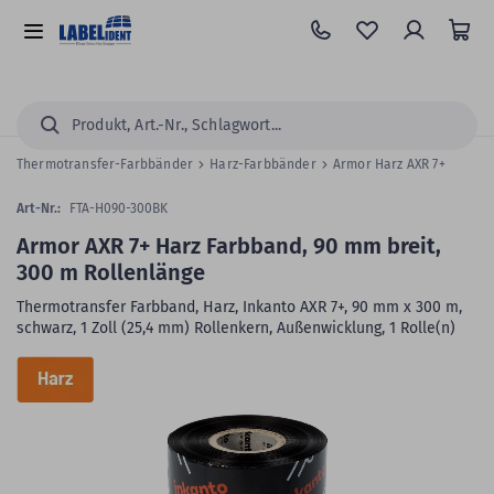
Zum
Hauptinhalt
Alle
springen
Kategorien
Suchen...
Thermotransfer-Farbbänder
Harz-Farbbänder
Armor Harz AXR 7+
Art-Nr.:
FTA-H090-300BK
Armor AXR 7+ Harz Farbband, 90 mm breit,
300 m Rollenlänge
Thermotransfer Farbband, Harz, Inkanto AXR 7+, 90 mm x 300 m,
schwarz, 1 Zoll (25,4 mm) Rollenkern, Außenwicklung, 1 Rolle(n)
Zum
Skip
Ende
to
der
the
Bildergalerie
beginning
springen
of
the
images