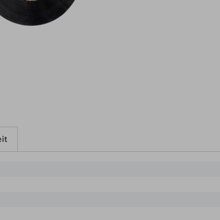
eitere Produktdetails
it