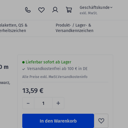
Geschäftskunde
exkl. MwSt.
plaketten, QS &
Produkt- / Lager- &
erheitszeichen
Versandkennzeichen
Lieferbar sofort ab Lager
00 m
Versandkostenfrei ab 100 € in DE
Alle Preise exkl. MwSt.
Versandkosteninfo
hwarz,
13,59 €
-
+
In den Warenkorb