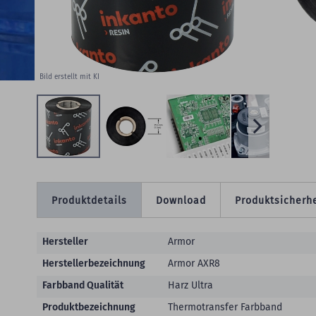
W
Bild erstellt mit KI
Produktdetails
Download
Produktsicherhe
Produktdetails
Hersteller
Armor
Herstellerbezeichnung
Armor AXR8
Farbband Qualität
Harz Ultra
Produktbezeichnung
Thermotransfer Farbband