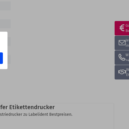
G
B
J
i
W
+4
W
E
fer Etikettendrucker
striedrucker zu Labelident Bestpreisen.