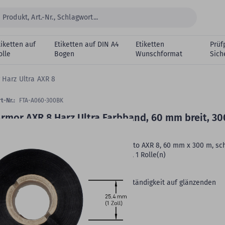
tiketten auf
Etiketten auf DIN A4
Etiketten
Prüf
olle
Bogen
Wunschformat
Sich
 Harz Ultra AXR 8
t-Nr.:
FTA-A060-300BK
rmor AXR 8 Harz Ultra Farbband, 60 mm breit, 3
ollenlänge
hermotransfer Farbband, Harz Ultra, Inkanto AXR 8, 60 mm x 300 m, sc
 Zoll (25,4 mm) Rollenkern, Außenwicklung, 1 Rolle(n)
Hersteller:
Armor
Beständigkeit:
sehr gute Chemikalienbeständigkeit auf glänzenden
olienetiketten
Rollenkern:
1 Zoll (25,4 mm)
Farbband Wicklung:
Außenwicklung
VE:
1 Rolle(n) mit 300 m Rollenlänge