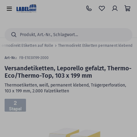
Zum
Hauptinhalt
Alle
springen
Kategorien
Suchen...
hermodirekt Etiketten auf Rolle
Thermodirekt Etiketten permanent klebend
Art-Nr.:
FB-E103X199-2000
Versandetiketten, Leporello gefalzt, Thermo-
Eco/Thermo-Top, 103 x 199 mm
Thermoetiketten, weiß, permanent klebend, Trägerperforation,
103 x 199 mm, 2.000 Falzetiketten
Zum
2
Skip
Ende
to
der
the
Bildergalerie
beginning
springen
of
the
images