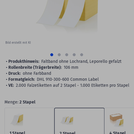
gallery
Bild erstellt mit KI
Produkthinweis:
Faltband ohne Lochrand, Leporello gefalzt
Rollenbreite (Trägerbreite):
106 mm
Druck:
ohne Farbband
Formatgleich:
DHL 910-300-600 Common Label
VE:
2.000 Falzetiketten auf 2 Stapel - 1.000 Etiketten pro Stapel
Menge:
2 Stapel
1 Stapel
4 Stapel
2 Stapel