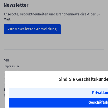
Newsletter
Angebote, Produktneuheiten und Branchennews direkt per E-
Mail.
Zur Newsletter Anmeldung
AGB
Impressum
Privatsphäre & Datenschutz
Datenschutz-Einstellungen
Sind Sie Geschäftskund
Gewährleistung
Barrierefreiheitserklärung
Privatku
English Language
Geschäfts