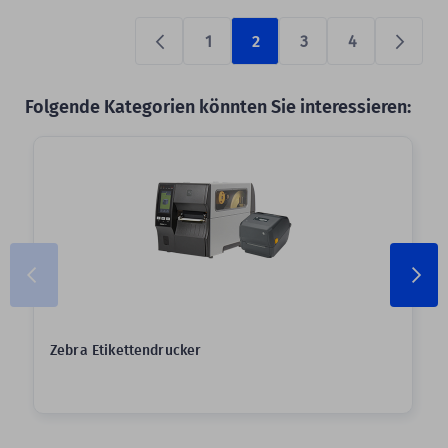
1
2
3
4
Previous
Prüfen
Folgende Kategorien könnten Sie interessieren:
Slider überspringen
Zebra Etikettendrucker