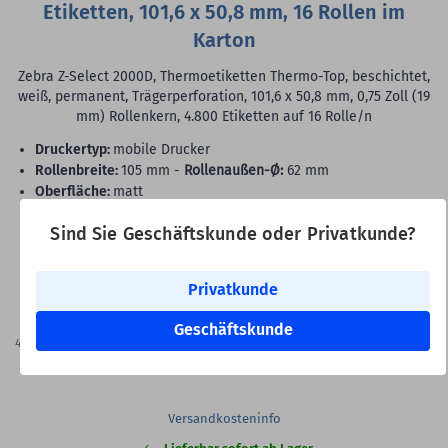
Etiketten, 101,6 x 50,8 mm, 16 Rollen im
Karton
Zebra Z-Select 2000D, Thermoetiketten Thermo-Top, beschichtet,
weiß, permanent, Trägerperforation, 101,6 x 50,8 mm, 0,75 Zoll (19
mm) Rollenkern, 4.800 Etiketten auf 16 Rolle/n
Druckertyp:
mobile Drucker
Rollenbreite:
105 mm -
Rollenaußen-Ø:
62 mm
Oberfläche:
matt
Druck:
ohne Farbband
Rollenkern:
0,75 Zoll (19 mm)
Sind Sie Geschäftskunde oder Privatkunde?
VE:
4.800 Etiketten auf 16 Rollen - 300 Etiketten pro Rolle
Privatkunde
113,01 €
Geschäftskunde
4.800
Etiketten
(23,54 €
je 1.000 Etiketten)
Versandkostenfrei in DE
Versandkosteninfo