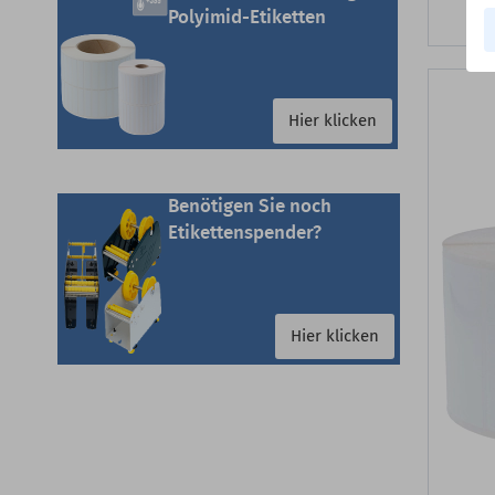
Polyimid-Etiketten
Hier klicken
Benötigen Sie noch
Etikettenspender?
Hier klicken