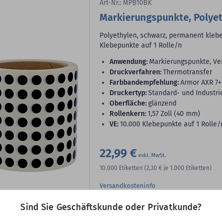
Art-Nr.: MPB10BK
Markierungspunkte, Polye
Polyethylen, schwarz, permanent klebe
Klebepunkte auf 1 Rolle/n
Anwendung:
Markierungspunkte, Ve
Druckverfahren:
Thermotransfer
Farbbandempfehlung:
Armor AXR 7+
Druckertyp:
Standard- und Industri
Oberfläche:
glänzend
Rollenkern:
1,57 Zoll (40 mm)
VE:
10.000 Klebepunkte auf 1 Rolle/
22,99 €
10.000
Etiketten
(2,30 €
je 1.000 Etiketten)
Versandkosteninfo
Lieferbar sofort ab Lager
Sind Sie Geschäftskunde oder Privatkunde?