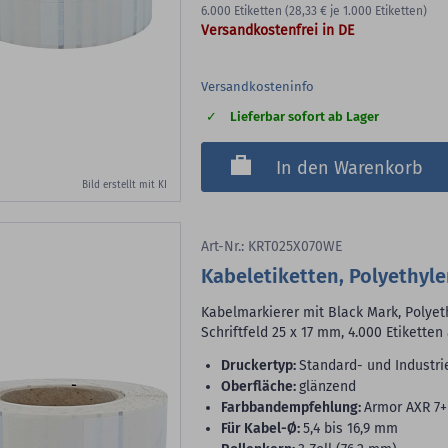
6.000
Etiketten
(28,33 €
je 1.000 Etiketten)
Versandkostenfrei in DE
Versandkosteninfo
Lieferbar sofort ab Lager
In den Warenkorb
Bild erstellt mit KI
Art-Nr.: KRT025X070WE
Kabeletiketten, Polyethyle
Kabelmarkierer mit Black Mark, Polyet
Schriftfeld 25 x 17 mm, 4.000 Etiketten
Druckertyp:
Standard- und Industri
Oberfläche:
glänzend
Farbbandempfehlung:
Armor AXR 7+
für Kabel-Ø:
5,4 bis 16,9 mm