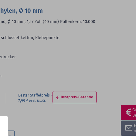
thylen, Ø 10 mm
nd, Ø 10 mm, 1,57 Zoll (40 mm) Rollenkern, 10.000
rschlussetiketten, Klebepunkte
edrucker
n
Bester Staffelpreis
Bestpreis-Garantie
7,99 €
G
B
J
i