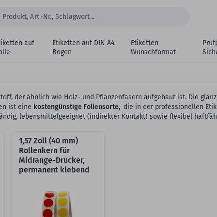
tiketten auf
Etiketten auf DIN A4
Etiketten
Prüf
olle
Bogen
Wunschformat
Sich
stoff, der ähnlich wie Holz- und Pflanzenfasern aufgebaut ist. Die glä
en ist eine
kostengünstige Foliensorte,
die in der professionellen Et
dig, lebensmittelgeeignet (indirekter Kontakt) sowie flexibel haftfäh
1,57 Zoll (40 mm)
Rollenkern für
Midrange-Drucker,
permanent klebend