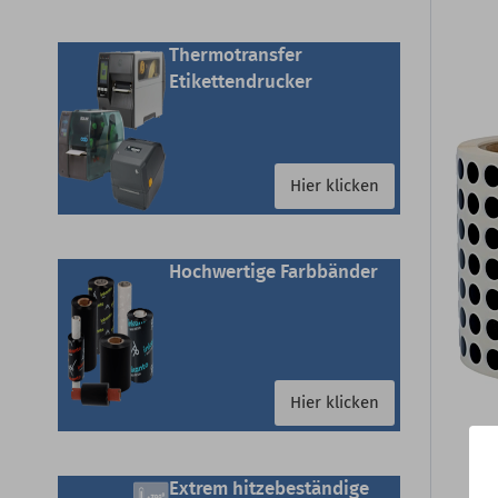
Thermotransfer
Etikettendrucker
Hier klicken
Hochwertige Farbbänder
Hier klicken
Extrem hitzebeständige