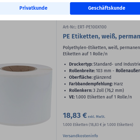
In den Warenkorb
Privatkunde
Geschäftskunde
Bild erstellt mit KI
Art-Nr.: ERT-PE100X100
PE Etiketten, weiß, perma
Polyethylen-Etiketten, weiß, permanent
Etiketten auf 1 Rolle/n
Druckertyp:
Standard- und Industri
Rollenbreite:
103 mm -
Rollenaußen
Oberfläche:
glänzend
Farbbandempfehlung:
Harz
Rollenkern:
3 Zoll (76,2 mm)
VE:
1.000 Etiketten auf 1 Rolle/n
18,83 €
1.000
Etiketten
(18,83 €
je 1.000 Etiketten)
Versandkosteninfo