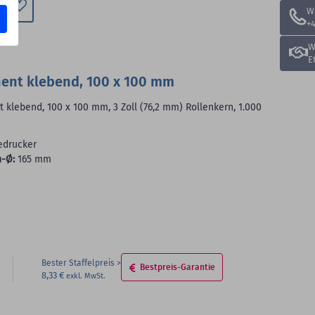
W
+4
Zum
Merkzettel
W
hinzufügen
E
nent klebend, 100 x 100 mm
 klebend, 100 x 100 mm, 3 Zoll (76,2 mm) Rollenkern, 1.000
edrucker
-Ø:
165 mm
Bester Staffelpreis
Bestpreis-Garantie
8,33 €