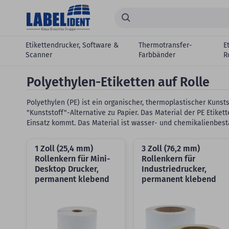
Zum Hauptinhalt springen
Suchen...
Etikettendrucker, Software &
Thermotransfer-
E
Scanner
Farbbänder
R
Polyethylen-Etiketten auf Rolle
Polyethylen (PE) ist ein organischer, thermoplastischer Kunst
"Kunststoff"-Alternative zu Papier. Das Material der PE Etikett
Einsatz kommt. Das Material ist wasser- und chemikalienbestän
1 Zoll (25,4 mm)
3 Zoll (76,2 mm)
Rollenkern für Mini-
Rollenkern für
Desktop Drucker,
Industriedrucker,
permanent klebend
permanent klebend