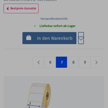
400
Etiketten
(112,48 €
je 1.000 Etiketten)
Bestpreis-Garantie
Versandkosteninfo
Lieferbar sofort ab Lager
Zum Merkzette
In den Warenkorb
6
7
8
9
Previous
Prüfen