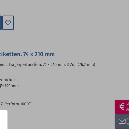
Zum
Merkzettel
hinzufügen
iketten, 74 x 210 mm
end, Trägerperforation, 74 x 210 mm, 3 Zoll (76,2 mm)
edrucker
Ø:
190 mm
 Z-Perform 1000T
G
B
J
i