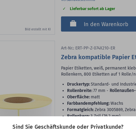
Lieferbar sofort ab Lager
In den Warenkorb
Bild erstellt mit KI
Art-Nr.: ERT-PP-Z-074X210-ER
Zebra kompatible Papier Et
Papier Etiketten, weiß, permanent kleb
Rollenkern, 800 Etiketten auf 1 Rolle/n
Druckertyp:
Standard- und Industri
Rollenbreite:
77 mm -
Rollenaußen-
Oberfläche:
matt
Farbbandempfehlung:
Wachs
Formatgleich:
Zebra 3005869, Zebra
Rollenkern:
3 Zoll (76,2 mm)
VE:
800 Etiketten auf 1 Rolle/n
Sind Sie Geschäftskunde oder Privatkunde?