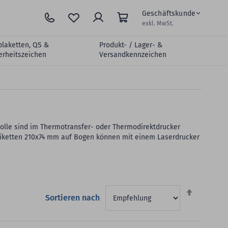
Geschäftskunde
exkl. MwSt.
plaketten, QS &
Produkt- / Lager- &
erheitszeichen
Versandkennzeichen
olle sind im Thermotransfer- oder Thermodirektdrucker
 Etiketten 210x74 mm auf Bogen können mit einem Laserdrucker
Absteigen
Sortieren nach
sortieren