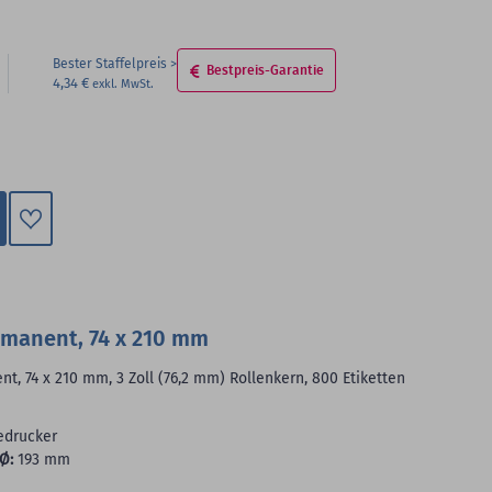
Bester Staffelpreis
Bestpreis-Garantie
4,34 €
Zum
Merkzettel
hinzufügen
rmanent, 74 x 210 mm
, 74 x 210 mm, 3 Zoll (76,2 mm) Rollenkern, 800 Etiketten
edrucker
Ø:
193 mm