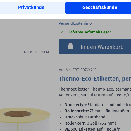
10,80 €
Privatkunde
Geschäftskunde
800
Etiketten
(13,50 €
je 1.000 Etiketten)
Versandkosteninfo
Lieferbar sofort ab Lager
In den Warenkorb
Bild erstellt mit KI
Art-Nr.: ERT-E074X210
Thermo-Eco-Etiketten, pe
Thermoetiketten Thermo-Eco, permanent
Rollenkern, 500 Etiketten auf 1 Rolle/n
Druckertyp:
Standard- und Industri
Rollenbreite:
77 mm -
Rollenaußen-
Druck:
ohne Farbband
Rollenkern:
3 Zoll (76,2 mm)
VE:
500 Etiketten auf 1 Rolle/n