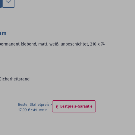
Zum
Merkzettel
hinzufügen
 mm
 permanent klebend, matt, weiß, unbeschichtet, 210 x 74
icherheitsrand
Bester Staffelpreis
Bestpreis-Garantie
17,99 €