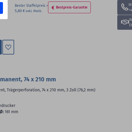
W
Bester Staffelpreis
Bestpreis-Garantie
+4
5,80 €
W
E
Zum
Merkzettel
hinzufügen
rmanent, 74 x 210 mm
, Trägerperforation, 74 x 210 mm, 3 Zoll (76,2 mm)
edrucker
Ø:
161 mm