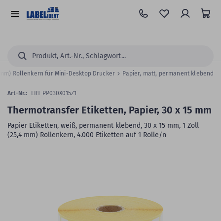
Zum
Hauptinhalt
Alle
springen
Kategorien
Suchen...
4 mm) Rollenkern für Mini-Desktop Drucker
Papier, matt, permanent klebend
Art-Nr.:
ERT-PP030X015Z1
Thermotransfer Etiketten, Papier, 30 x 15 mm
Papier Etiketten, weiß, permanent klebend, 30 x 15 mm, 1 Zoll
(25,4 mm) Rollenkern, 4.000 Etiketten auf 1 Rolle/n
Zum
Skip
Ende
to
der
the
Bildergalerie
beginning
springen
of
the
images
gallery