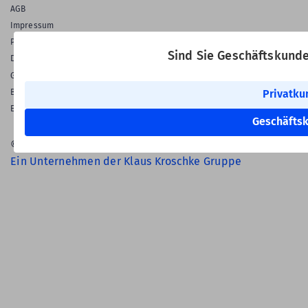
AGB
Impressum
Privatsphäre & Datenschutz
Sind Sie Geschäftskund
Datenschutz-Einstellungen
Gewährleistung
Barrierefreiheitserklärung
Privatku
English Language
Geschäfts
© 2026 Labelident GmbH
Ein Unternehmen der Klaus Kroschke Gruppe