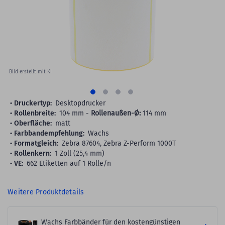
gallery
Bild erstellt mit KI
Druckertyp:
Desktopdrucker
Rollenbreite:
104 mm -
Rollenaußen-Ø:
114 mm
Oberfläche:
matt
Farbbandempfehlung:
Wachs
Formatgleich:
Zebra 87604, Zebra Z-Perform 1000T
Rollenkern:
1 Zoll (25,4 mm)
VE:
662 Etiketten auf 1 Rolle/n
Weitere Produktdetails
Wachs Farbbänder für den kostengünstigen