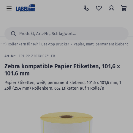
Zum
Hauptinhalt
Alle
springen
Kategorien
Suchen...
4 mm) Rollenkern für Mini-Desktop Drucker
Papier, matt, permanent klebend
Art-Nr.:
ERT-PP-Z-102X102Z1-ER
Zebra kompatible Papier Etiketten, 101,6 x
101,6 mm
Papier Etiketten, weiß, permanent klebend, 101,6 x 101,6 mm, 1
Zoll (25,4 mm) Rollenkern, 662 Etiketten auf 1 Rolle/n
Zum
Skip
Ende
to
der
the
Bildergalerie
beginning
springen
of
the
images