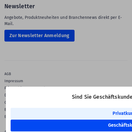
Newsletter
Angebote, Produktneuheiten und Branchennews direkt per E-
Mail.
Zur Newsletter Anmeldung
AGB
Impressum
Privatsphäre & Datenschutz
Datenschutz-Einstellungen
Sind Sie Geschäftskund
Gewährleistung
Barrierefreiheitserklärung
Privatku
English Language
Geschäfts