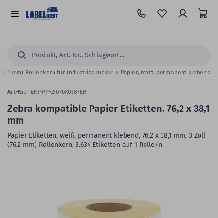
Zum
Hauptinhalt
Alle
springen
Kategorien
Suchen...
 (76,2 mm) Rollenkern für Industriedrucker
Papier, matt, permanent klebend
Art-Nr.:
ERT-PP-Z-076X038-ER
Zebra kompatible Papier Etiketten, 76,2 x 38,1
mm
Papier Etiketten, weiß, permanent klebend, 76,2 x 38,1 mm, 3 Zoll
(76,2 mm) Rollenkern, 3.634 Etiketten auf 1 Rolle/n
Zum
Skip
Ende
to
der
the
Bildergalerie
beginning
springen
of
the
images