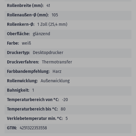
41
105
1 Zoll (25,4 mm)
glänzend
weiß
Desktopdrucker
Thermotransfer
Harz
Außenwicklung
1
-20
80
5
4251322353558