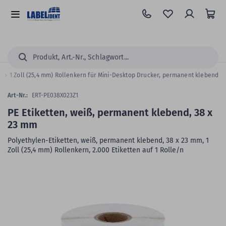
Zum
Hauptinhalt
Alle
springen
Kategorien
Suchen...
le
1 Zoll (25,4 mm) Rollenkern für Mini-Desktop Drucker, permanent klebend
Art-Nr.:
ERT-PE038X023Z1
PE Etiketten, weiß, permanent klebend, 38 x
23 mm
Polyethylen-Etiketten, weiß, permanent klebend, 38 x 23 mm, 1
Zoll (25,4 mm) Rollenkern, 2.000 Etiketten auf 1 Rolle/n
Zum
Skip
Ende
to
der
the
Bildergalerie
beginning
springen
of
the
images