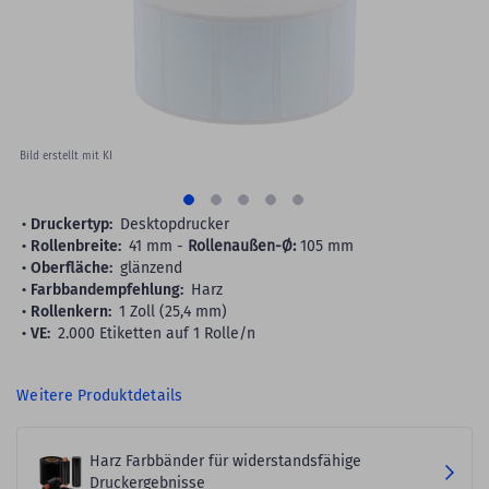
gallery
Bild erstellt mit KI
Druckertyp:
Desktopdrucker
Rollenbreite:
41 mm -
Rollenaußen-Ø:
105 mm
Oberfläche:
glänzend
Farbbandempfehlung:
Harz
Rollenkern:
1 Zoll (25,4 mm)
VE:
2.000 Etiketten auf 1 Rolle/n
Weitere Produktdetails
Harz Farbbänder für widerstandsfähige
Druckergebnisse