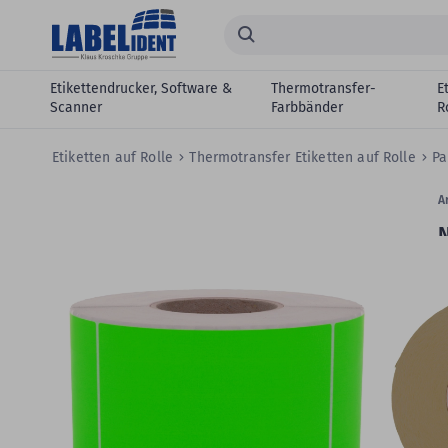
Zum Hauptinhalt springen
Suchen...
Etikettendrucker, Software &
Thermotransfer-
E
Scanner
Farbbänder
R
Etiketten auf Rolle
Thermotransfer Etiketten auf Rolle
Pa
Zum
Skip
Ar
Ende
to
N
der
the
Bildergalerie
beginning
P
springen
of
R
the
images
gallery