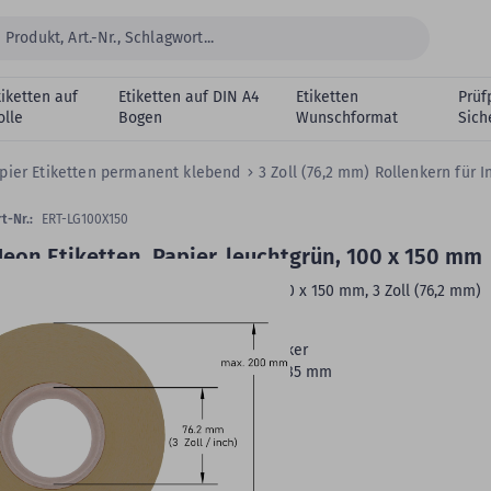
tiketten auf
Etiketten auf DIN A4
Etiketten
Prüf
olle
Bogen
Wunschformat
Sich
pier Etiketten permanent klebend
3 Zoll (76,2 mm) Rollenkern für 
t-Nr.:
ERT-LG100X150
eon Etiketten, Papier, leuchtgrün, 100 x 150 mm
apier Etiketten, leuchtgrün, permanent 100 x 150 mm, 3 Zoll (76,2 mm)
ollenkern, 1.000 Etiketten, 1 Rolle/n
Druckertyp:
Standard- und Industriedrucker
Rollenbreite:
103 mm -
Rollenaußen-Ø:
185 mm
Oberfläche:
matt
Farbbandempfehlung:
Wachs
Rollenkern:
3 Zoll (76,2 mm)
VE:
1.000 Etiketten auf 1 Rolle/n