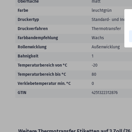
Oberfläche
matt
Farbe
leuchtgrün
Druckertyp
Standard- und Indust
Druckverfahren
Thermotransfer
Farbbandempfehlung
Wachs
Rollenwicklung
Außenwicklung
Bahnigkeit
1
Temperaturbereich von °C
-20
Temperaturbereich bis °C
80
Verklebetemperatur min. °C
0
GTIN
4251322312876
Weitere Thermotransfer Etiketten auf 3 Zoll (76