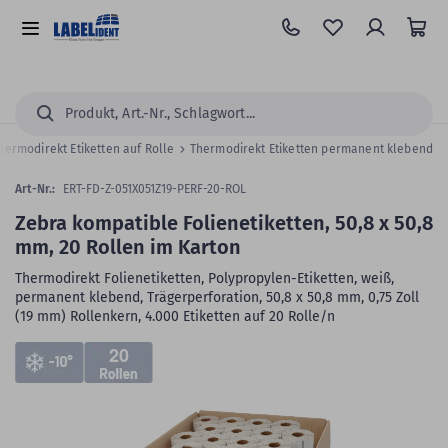
Zum
Hauptinhalt
Alle
springen
Kategorien
Suchen...
hermodirekt Etiketten auf Rolle
Thermodirekt Etiketten permanent klebend
Art-Nr.:
ERT-FD-Z-051X051Z19-PERF-20-ROL
Zebra kompatible Folienetiketten, 50,8 x 50,8
mm, 20 Rollen im Karton
Thermodirekt Folienetiketten, Polypropylen-Etiketten, weiß,
permanent klebend, Trägerperforation, 50,8 x 50,8 mm, 0,75 Zoll
(19 mm) Rollenkern, 4.000 Etiketten auf 20 Rolle/n
Zum
20
Skip
Ende
to
der
the
Bildergalerie
beginning
springen
of
the