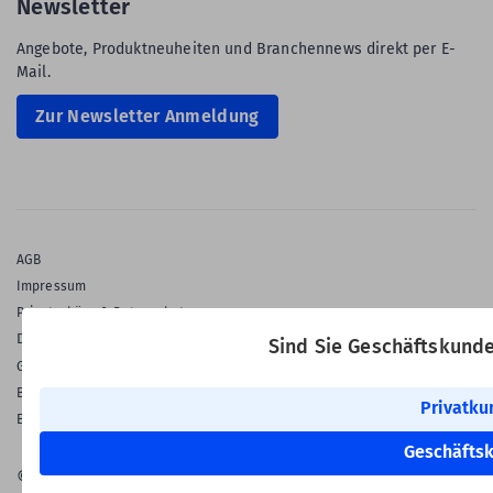
Newsletter
Angebote, Produktneuheiten und Branchennews direkt per E-
Mail.
Zur Newsletter Anmeldung
AGB
Impressum
Privatsphäre & Datenschutz
Datenschutz-Einstellungen
Sind Sie Geschäftskund
Gewährleistung
Barrierefreiheitserklärung
Privatku
English Language
Geschäfts
© 2026 Labelident GmbH