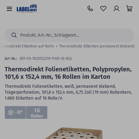
Zum
Hauptinhalt
Alle
springen
Kategorien
Suchen...
hermodirekt Etiketten auf Rolle
Thermodirekt Etiketten permanent klebend
Art-Nr.:
ERT-FD-102X152Z19-P105-16-ROL
Thermodirekt Folienetiketten, Polypropylen,
101,6 x 152,4 mm, 16 Rollen im Karton
Thermodirekt Folienetiketten, weiß, permanent klebend,
Trägerperforation, 101,6 x 152,4 mm, 0,75 Zoll (19 mm) Rollenkern,
1.680 Etiketten auf 16 Rolle/n
Zum
16
Skip
Ende
to
der
the
Bildergalerie
beginning
springen
of
the