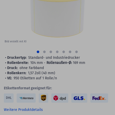
images
gallery
Bild erstellt mit KI
Druckertyp:
Standard- und Industriedrucker
Rollenbreite:
104 mm -
Rollenaußen-Ø:
169 mm
Druck:
ohne Farbband
Rollenkern:
1,57 Zoll (40 mm)
VE:
950 Etiketten auf 1 Rolle/n
Etikettenformat geeignet für:
DHL
Weitere Produktdetails