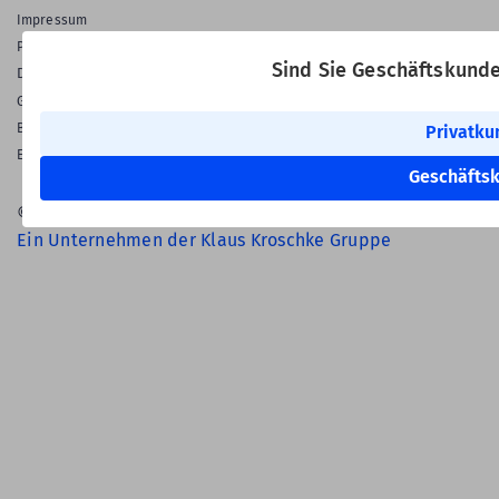
Impressum
Privatsphäre & Datenschutz
Sind Sie Geschäftskund
Datenschutz-Einstellungen
Gewährleistung
Barrierefreiheitserklärung
Privatku
English Language
Geschäfts
© 2026 Labelident GmbH
Ein Unternehmen der Klaus Kroschke Gruppe