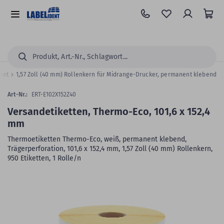
Zum
Hauptinhalt
Alle
springen
Kategorien
Suchen...
htet
1,57 Zoll (40 mm) Rollenkern für Midrange-Drucker, permanent klebend
Art-Nr.:
ERT-E102X152Z40
Versandetiketten, Thermo-Eco, 101,6 x 152,4
mm
Thermoetiketten Thermo-Eco, weiß, permanent klebend,
Trägerperforation, 101,6 x 152,4 mm, 1,57 Zoll (40 mm) Rollenkern,
950 Etiketten, 1 Rolle/n
Zum
Skip
Ende
to
der
the
Bildergalerie
beginning
springen
of
the