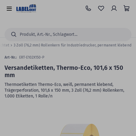
Zum
Hauptinhalt
Alle
springen
Kategorien
Suchen...
ichtet
3 Zoll (76,2 mm) Rollenkern für Industriedrucker, permanent klebend
Art-Nr.:
ERT-E102X150-P
Versandetiketten, Thermo-Eco, 101,6 x 150
mm
Thermoetiketten Thermo-Eco, weiß, permanent klebend,
Trägerperforation, 101,6 x 150 mm, 3 Zoll (76,2 mm) Rollenkern,
1.000 Etiketten, 1 Rolle/n
Zum
Skip
Ende
to
der
the
Bildergalerie
beginning
springen
of
the