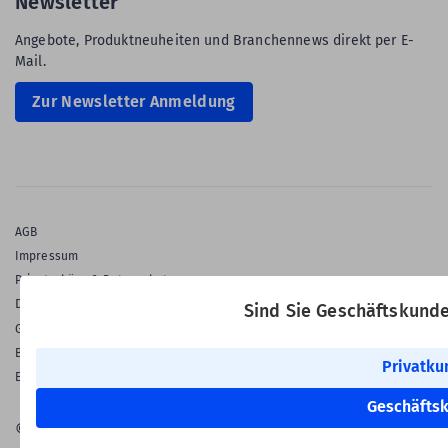
Newsletter
Angebote, Produktneuheiten und Branchennews direkt per E-
Mail.
Zur Newsletter Anmeldung
AGB
Impressum
Privatsphäre & Datenschutz
Datenschutz-Einstellungen
Sind Sie Geschäftskund
Gewährleistung
Barrierefreiheitserklärung
Privatku
English Language
Geschäfts
© 2026 Labelident GmbH