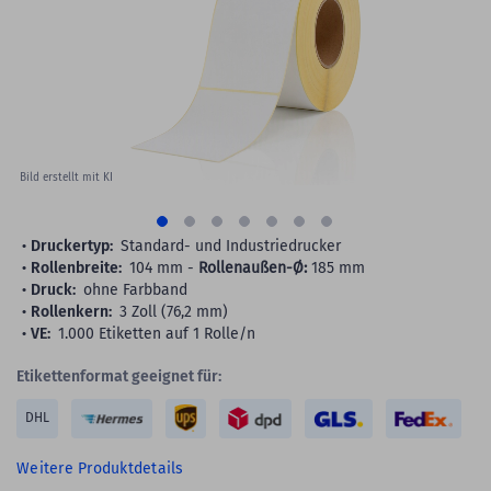
images
gallery
Bild erstellt mit KI
Druckertyp:
Standard- und Industriedrucker
Rollenbreite:
104 mm -
Rollenaußen-Ø:
185 mm
Druck:
ohne Farbband
Rollenkern:
3 Zoll (76,2 mm)
VE:
1.000 Etiketten auf 1 Rolle/n
Etikettenformat geeignet für:
DHL
Weitere Produktdetails