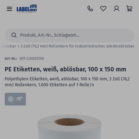
Zum
Hauptinhalt
Alle
springen
Kategorien
Suchen...
erablösbar
3 Zoll (76,2 mm) Rollenkern für Industriedrucker, wiederablösbar
Art-Nr.:
ERT-CA100X150
PE Etiketten, weiß, ablösbar, 100 x 150 mm
Polyethylen-Etiketten, weiß, ablösbar, 100 x 150 mm, 3 Zoll (76,2
mm) Rollenkern, 1.000 Etiketten auf 1 Rolle/n
Zum
Skip
Ende
to
der
the
Bildergalerie
beginning
springen
of
the
images
gallery