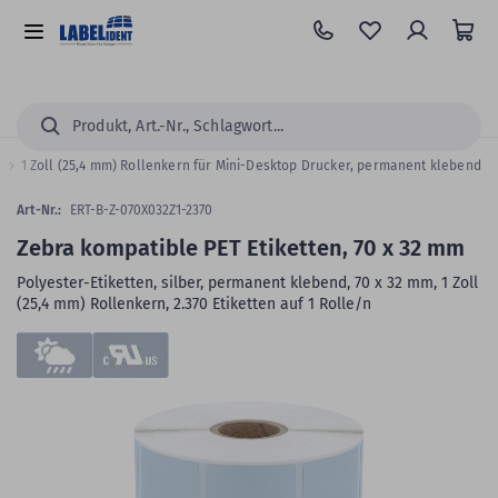
Zum
Hauptinhalt
Alle
springen
Kategorien
Suchen...
le
1 Zoll (25,4 mm) Rollenkern für Mini-Desktop Drucker, permanent klebend
Art-Nr.:
ERT-B-Z-070X032Z1-2370
Zebra kompatible PET Etiketten, 70 x 32 mm
Polyester-Etiketten, silber, permanent klebend, 70 x 32 mm, 1 Zoll
(25,4 mm) Rollenkern, 2.370 Etiketten auf 1 Rolle/n
Zum
Skip
Ende
to
der
the
Bildergalerie
beginning
springen
of
the
images
gallery