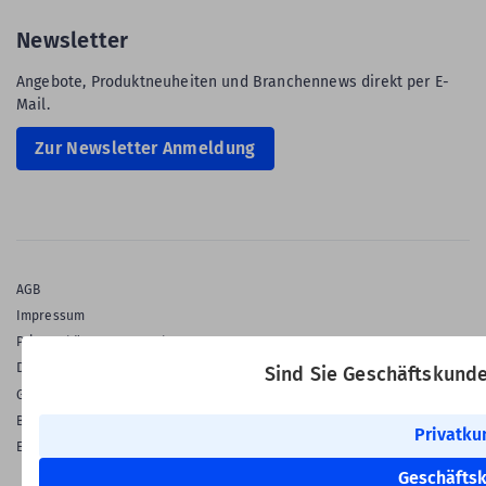
Newsletter
Angebote, Produktneuheiten und Branchennews direkt per E-
Mail.
Zur Newsletter Anmeldung
AGB
Impressum
Privatsphäre & Datenschutz
Datenschutz-Einstellungen
Sind Sie Geschäftskund
Gewährleistung
Barrierefreiheitserklärung
Privatku
English Language
Geschäfts