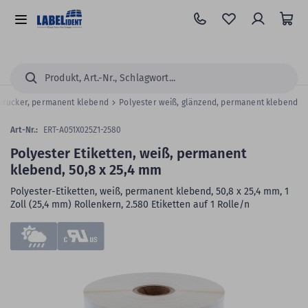
Zum
Hauptinhalt
Alle
springen
Kategorien
Suchen...
p Drucker, permanent klebend
Polyester weiß, glänzend, permanent klebend
Art-Nr.:
ERT-A051X025Z1-2580
Polyester Etiketten, weiß, permanent
klebend, 50,8 x 25,4 mm
Polyester-Etiketten, weiß, permanent klebend, 50,8 x 25,4 mm, 1
Zoll (25,4 mm) Rollenkern, 2.580 Etiketten auf 1 Rolle/n
Zum
Skip
Ende
to
der
the
Bildergalerie
beginning
springen
of
the
images