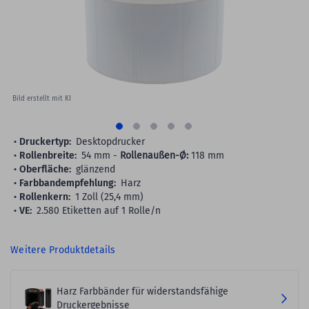
gallery
Bild erstellt mit KI
Druckertyp:
Desktopdrucker
Rollenbreite:
54 mm -
Rollenaußen-Ø:
118 mm
Oberfläche:
glänzend
Farbbandempfehlung:
Harz
Rollenkern:
1 Zoll (25,4 mm)
VE:
2.580 Etiketten auf 1 Rolle/n
Weitere Produktdetails
Harz Farbbänder für widerstandsfähige
Druckergebnisse