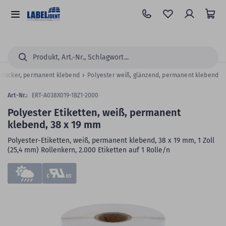
Zum
Hauptinhalt
Alle
springen
Kategorien
Suchen...
p Drucker, permanent klebend
Polyester weiß, glänzend, permanent klebend
Art-Nr.:
ERT-A038X019-1BZ1-2000
Polyester Etiketten, weiß, permanent
klebend, 38 x 19 mm
Polyester-Etiketten, weiß, permanent klebend, 38 x 19 mm, 1 Zoll
(25,4 mm) Rollenkern, 2.000 Etiketten auf 1 Rolle/n
Zum
Skip
Ende
to
der
the
Bildergalerie
beginning
springen
of
the
images