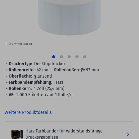
gallery
Bild erstellt mit KI
Druckertyp:
Desktopdrucker
Rollenbreite:
42 mm -
Rollenaußen-Ø:
93 mm
Oberfläche:
glänzend
Farbbandempfehlung:
Harz
Rollenkern:
1 Zoll (25,4 mm)
VE:
2.000 Etiketten auf 1 Rolle/n
Weitere Produktdetails
Harz Farbbänder für widerstandsfähige
Druckergebnisse