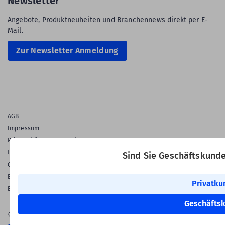
Newsletter
Angebote, Produktneuheiten und Branchennews direkt per E-
Mail.
Zur Newsletter Anmeldung
AGB
Impressum
Privatsphäre & Datenschutz
Datenschutz-Einstellungen
Sind Sie Geschäftskund
Gewährleistung
Barrierefreiheitserklärung
Privatku
English Language
Geschäfts
© 2026 Labelident GmbH