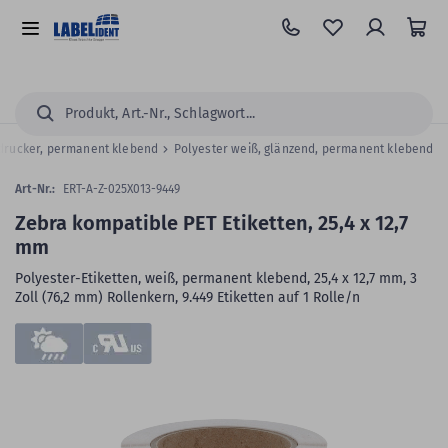
Zum
Hauptinhalt
Alle
springen
Kategorien
Suchen...
iedrucker, permanent klebend
Polyester weiß, glänzend, permanent klebend
Art-Nr.:
ERT-A-Z-025X013-9449
Zebra kompatible PET Etiketten, 25,4 x 12,7
mm
Polyester-Etiketten, weiß, permanent klebend, 25,4 x 12,7 mm, 3
Zoll (76,2 mm) Rollenkern, 9.449 Etiketten auf 1 Rolle/n
Zum
Skip
Ende
to
der
the
Bildergalerie
beginning
springen
of
the
images