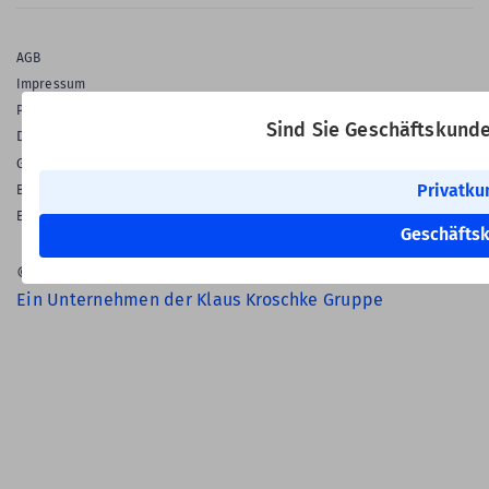
AGB
Impressum
Privatsphäre & Datenschutz
Sind Sie Geschäftskund
Datenschutz-Einstellungen
Gewährleistung
Privatku
Barrierefreiheitserklärung
English Language
Geschäfts
© 2026 Labelident GmbH
Ein Unternehmen der Klaus Kroschke Gruppe