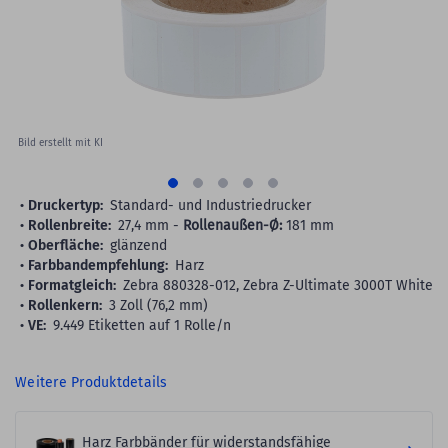
gallery
Bild erstellt mit KI
Druckertyp:
Standard- und Industriedrucker
Rollenbreite:
27,4 mm -
Rollenaußen-Ø:
181 mm
Oberfläche:
glänzend
Farbbandempfehlung:
Harz
Formatgleich:
Zebra 880328-012, Zebra Z-Ultimate 3000T White
Rollenkern:
3 Zoll (76,2 mm)
VE:
9.449 Etiketten auf 1 Rolle/n
Weitere Produktdetails
Harz Farbbänder für widerstandsfähige