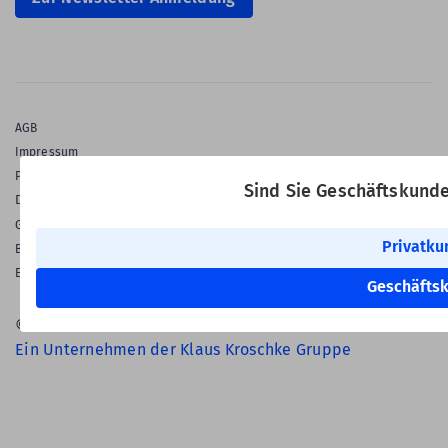
AGB
Impressum
Privatsphäre & Datenschutz
Sind Sie Geschäftskund
Datenschutz-Einstellungen
Gewährleistung
Privatku
Barrierefreiheitserklärung
English Language
Geschäfts
© 2026 Labelident GmbH
Ein Unternehmen der Klaus Kroschke Gruppe