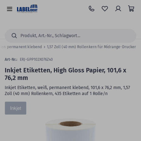
Zum
Hauptinhalt
Alle
springen
Kategorien
Suchen...
etten permanent klebend
1,57 Zoll (40 mm) Rollenkern für Midrange-Drucker
Art-Nr.:
ERJ-GPP102X076Z40
Inkjet Etiketten, High Gloss Papier, 101,6 x
76,2 mm
Inkjet Etiketten, weiß, permanent klebend, 101,6 x 76,2 mm, 1,57
Zoll (40 mm) Rollenkern, 435 Etiketten auf 1 Rolle/n
Zum
Skip
Inkjet
Ende
to
der
the
Bildergalerie
beginning
springen
of
the
images