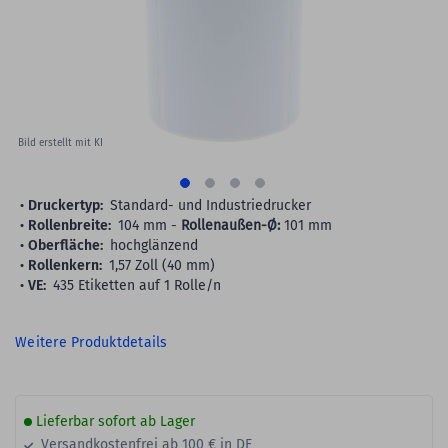
gallery
Bild erstellt mit KI
Druckertyp:
Standard- und Industriedrucker
Rollenbreite:
104 mm -
Rollenaußen-Ø:
101 mm
Oberfläche:
hochglänzend
Rollenkern:
1,57 Zoll (40 mm)
VE:
435 Etiketten auf 1 Rolle/n
Weitere Produktdetails
Lieferbar sofort ab Lager
Versandkostenfrei ab 100 € in DE