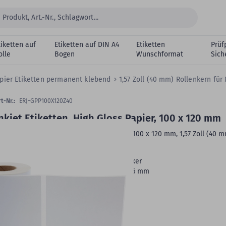
tiketten auf
Etiketten auf DIN A4
Etiketten
Prüf
olle
Bogen
Wunschformat
Sich
pier Etiketten permanent klebend
1,57 Zoll (40 mm) Rollenkern fü
t-Nr.:
ERJ-GPP100X120Z40
nkjet Etiketten, High Gloss Papier, 100 x 120 mm
nkjet Etiketten, weiß, permanent klebend, 100 x 120 mm, 1,57 Zoll (40 
ollenkern, 250 Etiketten auf 1 Rolle/n
Druckertyp:
Standard- und Industriedrucker
Rollenbreite:
103 mm -
Rollenaußen-Ø:
96 mm
Oberfläche:
hochglänzend
Rollenkern:
1,57 Zoll (40 mm)
VE:
250 Etiketten auf 1 Rolle/n