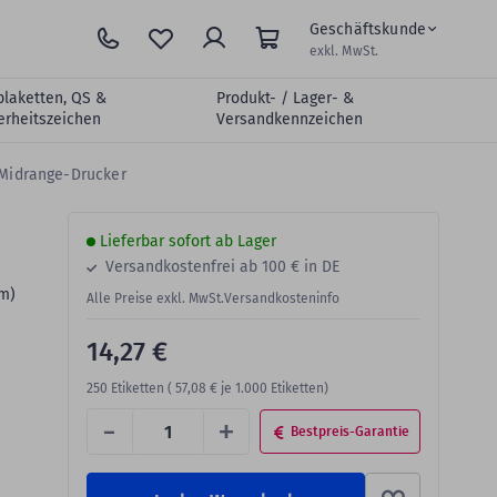
Geschäftskunde
exkl. MwSt.
plaketten, QS &
Produkt- / Lager- &
erheitszeichen
Versandkennzeichen
r Midrange-Drucker
Lieferbar sofort ab Lager
Versandkostenfrei ab 100 € in DE
mm)
Alle Preise exkl. MwSt.
Versandkosteninfo
14,27 €
250
Etiketten (
57,08 €
je 1.000 Etiketten)
-
+
Bestpreis-Garantie