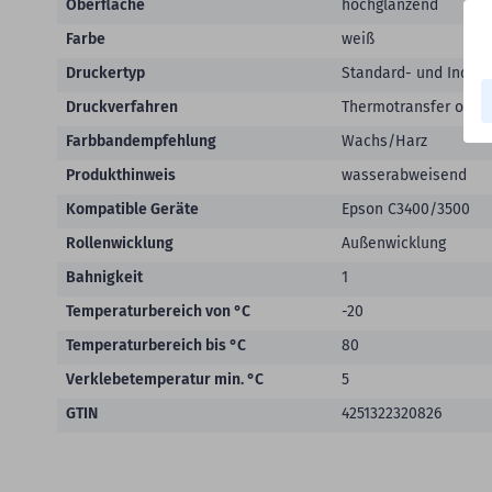
Oberfläche
hochglänzend
Farbe
weiß
Druckertyp
Standard- und Indust
Druckverfahren
Thermotransfer oder 
Farbbandempfehlung
Wachs/Harz
Produkthinweis
wasserabweisend
Kompatible Geräte
Epson C3400/3500
Rollenwicklung
Außenwicklung
Bahnigkeit
1
Temperaturbereich von °C
-20
Temperaturbereich bis °C
80
Verklebetemperatur min. °C
5
GTIN
4251322320826