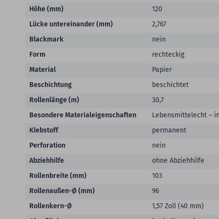
Höhe (mm)
120
Lücke untereinander (mm)
2,767
Blackmark
nein
Form
rechteckig
Material
Papier
Beschichtung
beschichtet
Rollenlänge (m)
30,7
Besondere Materialeigenschaften
Lebensmittelecht – i
Klebstoff
permanent
Perforation
nein
Abziehhilfe
ohne Abziehhilfe
Rollenbreite (mm)
103
Rollenaußen-Ø (mm)
96
Rollenkern-Ø
1,57 Zoll (40 mm)