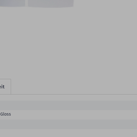
eitere Produktdetails
it
 Gloss