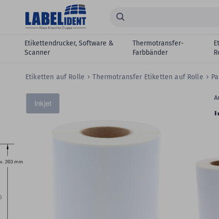
Zum Hauptinhalt springen
Suchen...
Etikettendrucker, Software &
Thermotransfer-
E
Scanner
Farbbänder
R
Etiketten auf Rolle
Thermotransfer Etiketten auf Rolle
Pa
Zum
Skip
Ar
Inkjet
Ende
to
I
der
the
Bildergalerie
beginning
I
springen
of
R
the
images
gallery