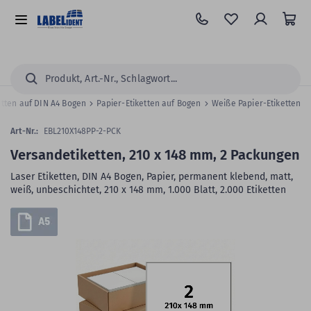
Zum
Hauptinhalt
Alle
springen
Kategorien
Suchen...
etten auf DIN A4 Bogen
Papier-Etiketten auf Bogen
Weiße Papier-Etiketten
Art-Nr.:
EBL210X148PP-2-PCK
Versandetiketten, 210 x 148 mm, 2 Packungen
Laser Etiketten, DIN A4 Bogen, Papier, permanent klebend, matt,
weiß, unbeschichtet, 210 x 148 mm, 1.000 Blatt, 2.000 Etiketten
Zum
Skip
Ende
to
der
the
Bildergalerie
beginning
springen
of
the
images
gallery