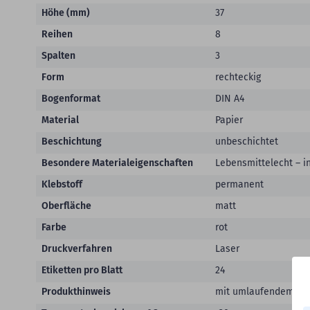
Höhe (mm)
37
Reihen
8
Spalten
3
Form
rechteckig
Bogenformat
DIN A4
Material
Papier
Beschichtung
unbeschichtet
Besondere Materialeigenschaften
Lebensmittelecht – i
Klebstoff
permanent
Oberfläche
matt
Farbe
rot
Druckverfahren
Laser
Etiketten pro Blatt
24
Produkthinweis
mit umlaufendem Sic