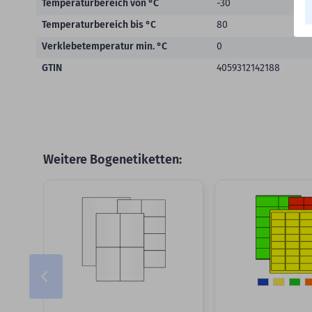
Temperaturbereich von °C
-30
Temperaturbereich bis °C
80
Verklebetemperatur min. °C
0
GTIN
4059312142188
Weitere Bogenetiketten:
Slider überspringen