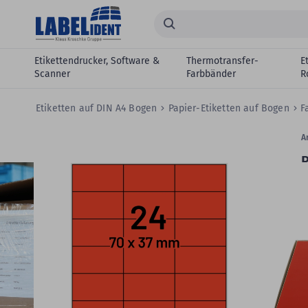
Zum Hauptinhalt springen
Suchen...
Etikettendrucker, Software &
Thermotransfer-
E
Scanner
Farbbänder
R
Etiketten auf DIN A4 Bogen
Papier-Etiketten auf Bogen
F
Zum
Skip
Ar
Ende
to
P
der
the
Bildergalerie
beginning
L
springen
of
u
the
images
gallery