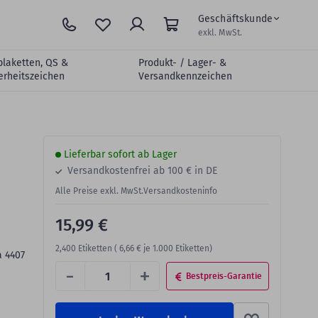
Geschäftskunde
exkl. MwSt.
plaketten, QS &
Produkt- / Lager- &
erheitszeichen
Versandkennzeichen
Lieferbar sofort ab Lager
Versandkostenfrei ab 100 € in DE
Alle Preise exkl. MwSt.
Versandkosteninfo
15,99 €
2,400
Etiketten (
6,66 €
je 1.000 Etiketten)
a 4407
-
+
Bestpreis-Garantie