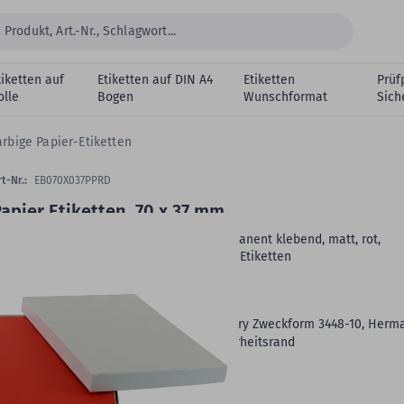
tiketten auf
Etiketten auf DIN A4
Etiketten
Prüf
olle
Bogen
Wunschformat
Sich
arbige Papier-Etiketten
t-Nr.:
EB070X037PPRD
apier Etiketten, 70 x 37 mm
aser Etiketten, DIN A4 Bogen, Papier, permanent klebend, matt, rot,
nbeschichtet, 70 x 37 mm, 100 Blatt, 2.400 Etiketten
Klebstoff:
permanent klebend
Oberfläche:
matt
Formatgleich:
Avery Zweckform 3448, Avery Zweckform 3448-10, Herm
Produkthinweis:
mit umlaufendem Sicherheitsrand
VE:
2.400 Etiketten auf 100 Blatt