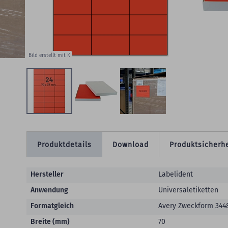
W
Bild erstellt mit KI
Produktdetails
Download
Produktsicherhe
Produktdetails
Hersteller
Labelident
Anwendung
Universaletiketten
Formatgleich
Avery Zweckform 3448
Breite (mm)
70