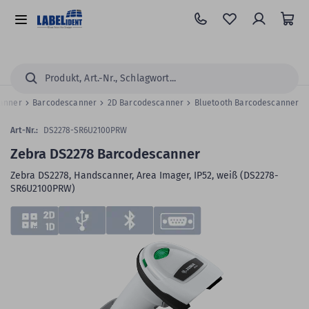
Zum
Hauptinhalt
Alle
springen
Kategorien
Suchen...
canner
Barcodescanner
2D Barcodescanner
Bluetooth Barcodescanner
Art-Nr.:
DS2278-SR6U2100PRW
Zebra DS2278 Barcodescanner
Zebra DS2278, Handscanner, Area Imager, IP52, weiß (DS2278-
SR6U2100PRW)
Zum
Skip
Ende
to
der
the
Bildergalerie
beginning
springen
of
the
images
gallery